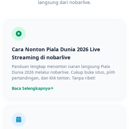
langsung dari nobarlive.
Cara Nonton Piala Dunia 2026 Live
Streaming di nobarlive
Panduan lengkap menonton siaran langsung Piala
Dunia 2026 melalui nobarlive. Cukup buka situs, pilih
pertandingan, dan klik tonton. Tanpa ribet!
Baca Selengkapnya