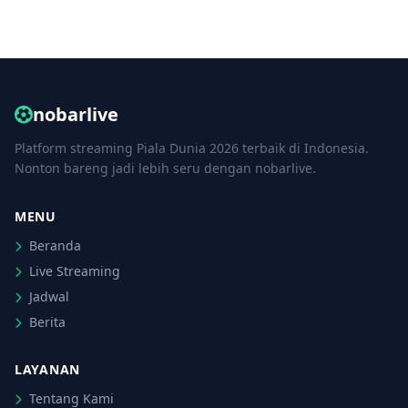
nobarlive
Platform streaming Piala Dunia 2026 terbaik di Indonesia.
Nonton bareng jadi lebih seru dengan nobarlive.
MENU
Beranda
Live Streaming
Jadwal
Berita
LAYANAN
Tentang Kami