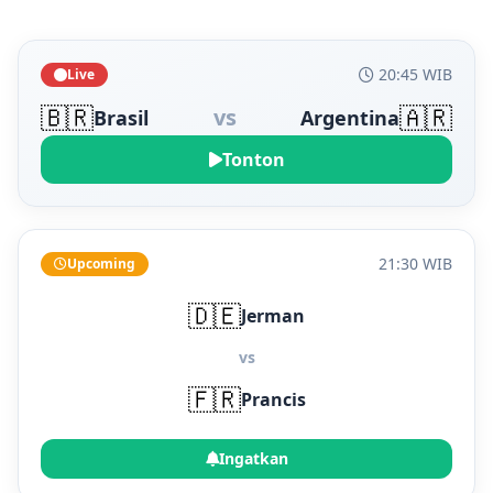
20:45 WIB
Live
🇧🇷
🇦🇷
vs
Brasil
Argentina
Tonton
21:30 WIB
Upcoming
🇩🇪
Jerman
vs
🇫🇷
Prancis
Ingatkan