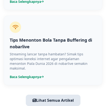
Baca Selengkapnya
Tips Menonton Bola Tanpa Buffering di
nobarlive
Streaming lancar tanpa hambatan? Simak tips
optimasi koneksi internet agar pengalaman
menonton Piala Dunia 2026 di nobarlive semakin
maksimal.
Baca Selengkapnya
Lihat Semua Artikel