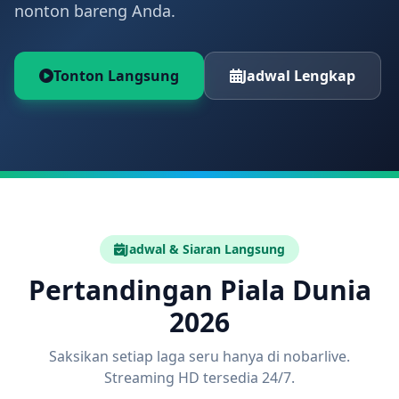
nonton bareng Anda.
Tonton Langsung
Jadwal Lengkap
Jadwal & Siaran Langsung
Pertandingan Piala Dunia
2026
Saksikan setiap laga seru hanya di nobarlive.
Streaming HD tersedia 24/7.