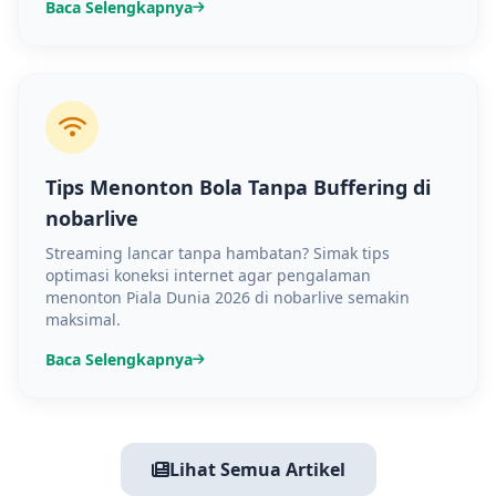
Baca Selengkapnya
Tips Menonton Bola Tanpa Buffering di
nobarlive
Streaming lancar tanpa hambatan? Simak tips
optimasi koneksi internet agar pengalaman
menonton Piala Dunia 2026 di nobarlive semakin
maksimal.
Baca Selengkapnya
Lihat Semua Artikel