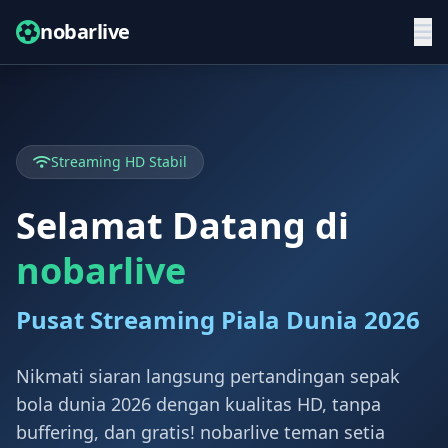
nobarlive
Streaming HD Stabil
Selamat Datang di
nobarlive
Pusat Streaming Piala Dunia 2026
Nikmati siaran langsung pertandingan sepak
bola dunia 2026 dengan kualitas HD, tanpa
buffering, dan gratis! nobarlive teman setia