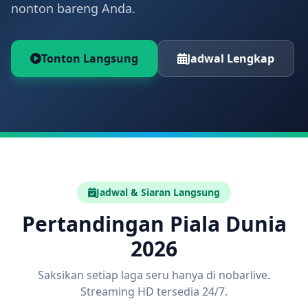
nonton bareng Anda.
Tonton Langsung
Jadwal Lengkap
Jadwal & Siaran Langsung
Pertandingan Piala Dunia
2026
Saksikan setiap laga seru hanya di nobarlive.
Streaming HD tersedia 24/7.