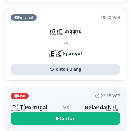
19:00 WIB
Finished
🇬🇧
Inggris
vs
🇪🇸
Spanyol
Tonton Ulang
22:15 WIB
Live
🇵🇹
🇳🇱
vs
Portugal
Belanda
Tonton