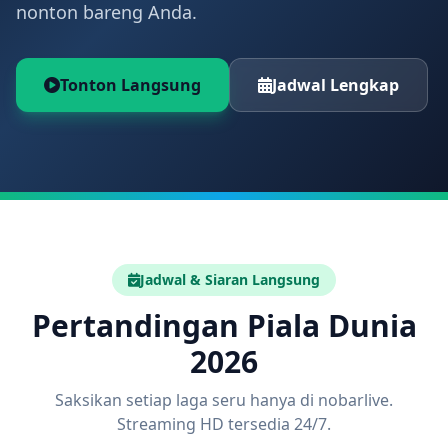
nonton bareng Anda.
Tonton Langsung
Jadwal Lengkap
Jadwal & Siaran Langsung
Pertandingan Piala Dunia
2026
Saksikan setiap laga seru hanya di nobarlive.
Streaming HD tersedia 24/7.