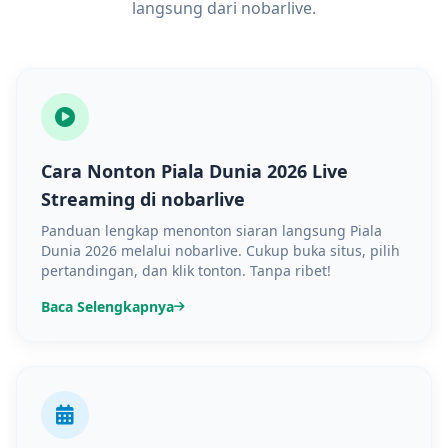
langsung dari nobarlive.
Cara Nonton Piala Dunia 2026 Live
Streaming di nobarlive
Panduan lengkap menonton siaran langsung Piala
Dunia 2026 melalui nobarlive. Cukup buka situs, pilih
pertandingan, dan klik tonton. Tanpa ribet!
Baca Selengkapnya