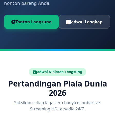
nonton bareng Anda.
Tonton Langsung
Jadwal Lengkap
Jadwal & Siaran Langsung
Pertandingan Piala Dunia
2026
Saksikan setiap laga seru hanya di nobarlive.
Streaming HD tersedia 24/7.