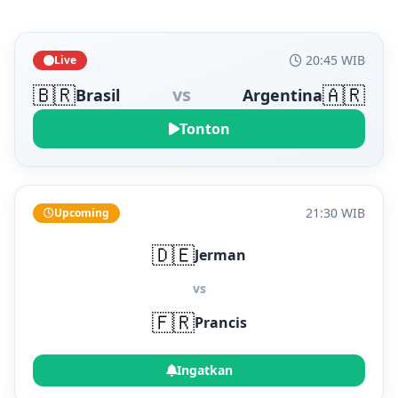
20:45 WIB
Live
🇧🇷
🇦🇷
vs
Brasil
Argentina
Tonton
21:30 WIB
Upcoming
🇩🇪
Jerman
vs
🇫🇷
Prancis
Ingatkan