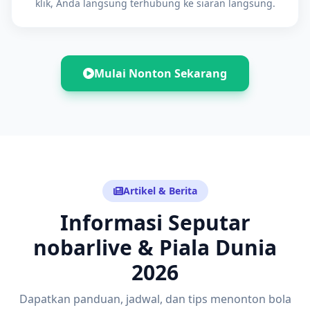
klik, Anda langsung terhubung ke siaran langsung.
Mulai Nonton Sekarang
Artikel & Berita
Informasi Seputar
nobarlive & Piala Dunia
2026
Dapatkan panduan, jadwal, dan tips menonton bola