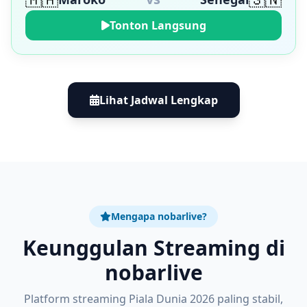
Tonton Langsung
Lihat Jadwal Lengkap
Mengapa nobarlive?
Keunggulan Streaming di
nobarlive
Platform streaming Piala Dunia 2026 paling stabil,