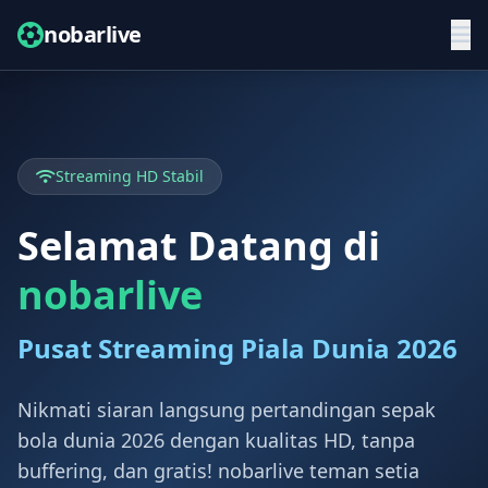
nobarlive
Streaming HD Stabil
Selamat Datang di
nobarlive
Pusat Streaming Piala Dunia 2026
Nikmati siaran langsung pertandingan sepak
bola dunia 2026 dengan kualitas HD, tanpa
buffering, dan gratis! nobarlive teman setia