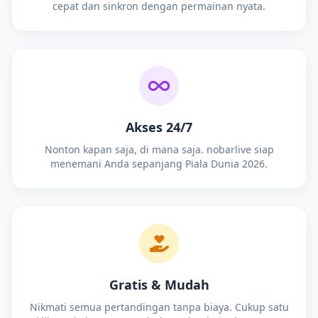
cepat dan sinkron dengan permainan nyata.
Akses 24/7
Nonton kapan saja, di mana saja. nobarlive siap
menemani Anda sepanjang Piala Dunia 2026.
Gratis & Mudah
Nikmati semua pertandingan tanpa biaya. Cukup satu