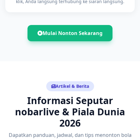
klik, Anda langsung terhubung ke siaran langsung.
Mulai Nonton Sekarang
Artikel & Berita
Informasi Seputar
nobarlive & Piala Dunia
2026
Dapatkan panduan, jadwal, dan tips menonton bola