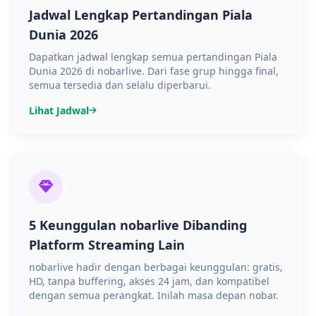
Jadwal Lengkap Pertandingan Piala
Dunia 2026
Dapatkan jadwal lengkap semua pertandingan Piala
Dunia 2026 di nobarlive. Dari fase grup hingga final,
semua tersedia dan selalu diperbarui.
Lihat Jadwal
5 Keunggulan nobarlive Dibanding
Platform Streaming Lain
nobarlive hadir dengan berbagai keunggulan: gratis,
HD, tanpa buffering, akses 24 jam, dan kompatibel
dengan semua perangkat. Inilah masa depan nobar.