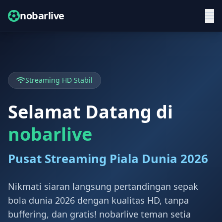
nobarlive
Streaming HD Stabil
Selamat Datang di
nobarlive
Pusat Streaming Piala Dunia 2026
Nikmati siaran langsung pertandingan sepak
bola dunia 2026 dengan kualitas HD, tanpa
buffering, dan gratis! nobarlive teman setia