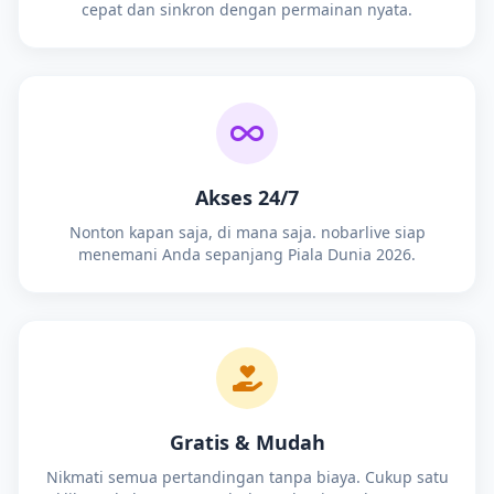
cepat dan sinkron dengan permainan nyata.
Akses 24/7
Nonton kapan saja, di mana saja. nobarlive siap
menemani Anda sepanjang Piala Dunia 2026.
Gratis & Mudah
Nikmati semua pertandingan tanpa biaya. Cukup satu