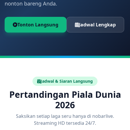
nonton bareng Anda.
Tonton Langsung
Jadwal Lengkap
Jadwal & Siaran Langsung
Pertandingan Piala Dunia
2026
Saksikan setiap laga seru hanya di nobarlive.
Streaming HD tersedia 24/7.