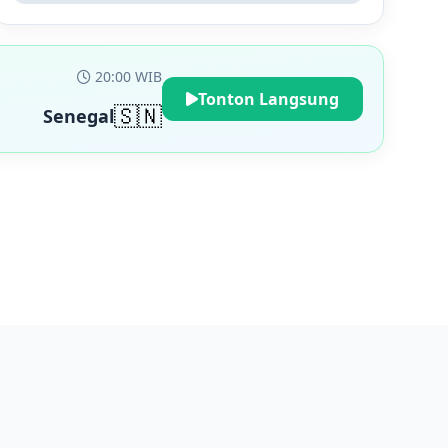
20:00 WIB
Tonton Langsung
🇸🇳
Senegal