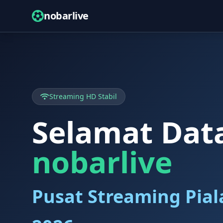
nobarlive
Streaming HD Stabil
Selamat Dat
nobarlive
Pusat Streaming Pial