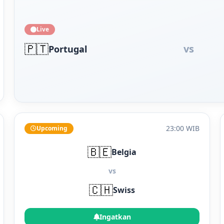
Live
🇵🇹
vs
Portugal
23:00 WIB
Upcoming
🇧🇪
Belgia
vs
🇨🇭
Swiss
Ingatkan