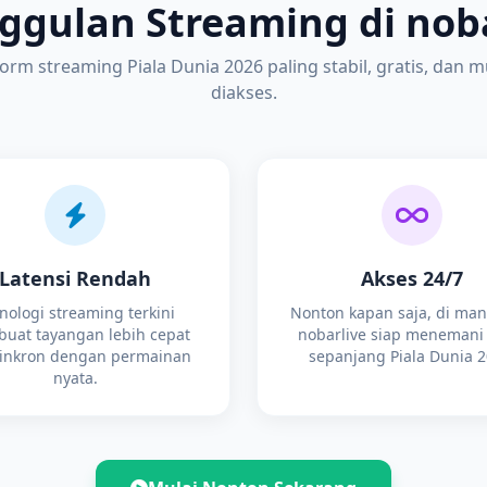
ggulan Streaming di noba
form streaming Piala Dunia 2026 paling stabil, gratis, dan 
diakses.
Latensi Rendah
Akses 24/7
nologi streaming terkini
Nonton kapan saja, di man
uat tayangan lebih cepat
nobarlive siap menemani
sinkron dengan permainan
sepanjang Piala Dunia 2
nyata.