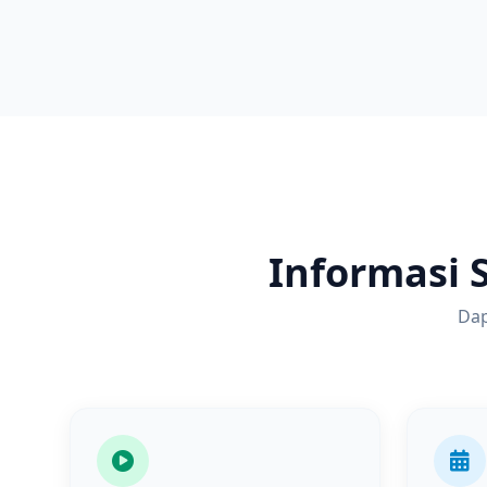
Informasi 
Dap