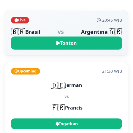
20:45 WIB
Live
🇧🇷
🇦🇷
vs
Brasil
Argentina
Tonton
21:30 WIB
Upcoming
🇩🇪
Jerman
vs
🇫🇷
Prancis
Ingatkan