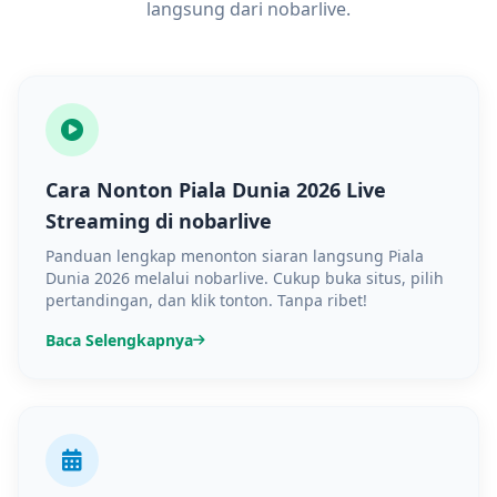
langsung dari nobarlive.
Cara Nonton Piala Dunia 2026 Live
Streaming di nobarlive
Panduan lengkap menonton siaran langsung Piala
Dunia 2026 melalui nobarlive. Cukup buka situs, pilih
pertandingan, dan klik tonton. Tanpa ribet!
Baca Selengkapnya