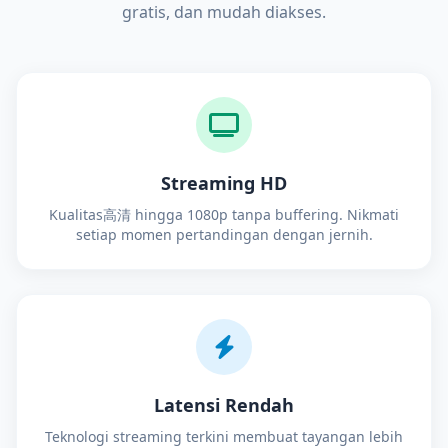
gratis, dan mudah diakses.
Streaming HD
Kualitas高清 hingga 1080p tanpa buffering. Nikmati
setiap momen pertandingan dengan jernih.
Latensi Rendah
Teknologi streaming terkini membuat tayangan lebih