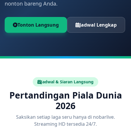
nonton bareng Anda.
Tonton Langsung
Jadwal Lengkap
Jadwal & Siaran Langsung
Pertandingan Piala Dunia
2026
Saksikan setiap laga seru hanya di nobarlive.
Streaming HD tersedia 24/7.