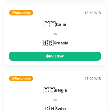
18:30 WIB
Upcoming
🇮🇹
Italia
vs
🇭🇷
Kroasia
Ingatkan
23:00 WIB
Upcoming
🇧🇪
Belgia
vs
🇨🇭
Swiss