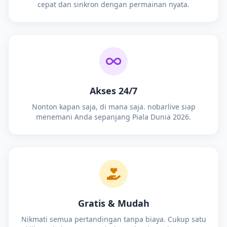
cepat dan sinkron dengan permainan nyata.
Akses 24/7
Nonton kapan saja, di mana saja. nobarlive siap
menemani Anda sepanjang Piala Dunia 2026.
Gratis & Mudah
Nikmati semua pertandingan tanpa biaya. Cukup satu