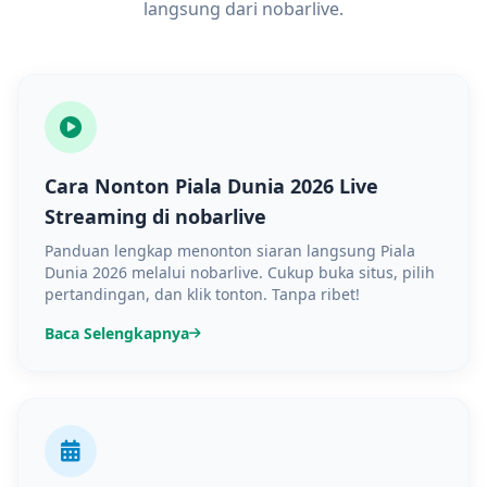
langsung dari nobarlive.
Cara Nonton Piala Dunia 2026 Live
Streaming di nobarlive
Panduan lengkap menonton siaran langsung Piala
Dunia 2026 melalui nobarlive. Cukup buka situs, pilih
pertandingan, dan klik tonton. Tanpa ribet!
Baca Selengkapnya