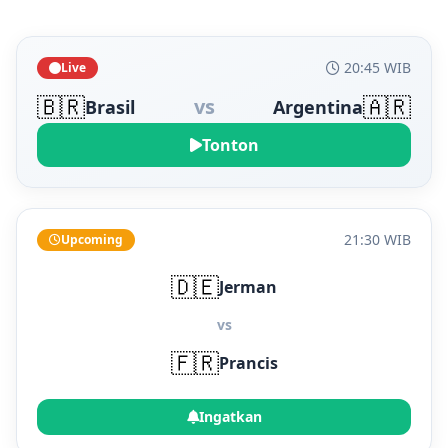
20:45 WIB
Live
🇧🇷
🇦🇷
vs
Brasil
Argentina
Tonton
21:30 WIB
Upcoming
🇩🇪
Jerman
vs
🇫🇷
Prancis
Ingatkan