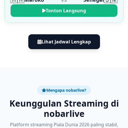
Tonton Langsung
Lihat Jadwal Lengkap
Mengapa nobarlive?
Keunggulan Streaming di
nobarlive
Platform streaming Piala Dunia 2026 paling stabil,