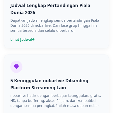
Jadwal Lengkap Pertandingan Piala
Dunia 2026
Dapatkan jadwal lengkap semua pertandingan Piala
Dunia 2026 di nobarlive. Dari fase grup hingga final,
semua tersedia dan selalu diperbarui.
Lihat Jadwal
5 Keunggulan nobarlive Dibanding
Platform Streaming Lain
nobarlive hadir dengan berbagai keunggulan: gratis,
HD, tanpa buffering, akses 24 jam, dan kompatibel
dengan semua perangkat. Inilah masa depan nobar.