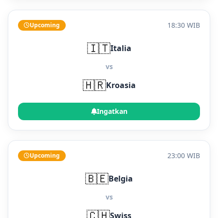
18:30 WIB
Upcoming
🇮🇹
Italia
vs
🇭🇷
Kroasia
Ingatkan
23:00 WIB
Upcoming
🇧🇪
Belgia
vs
🇨🇭
Swiss