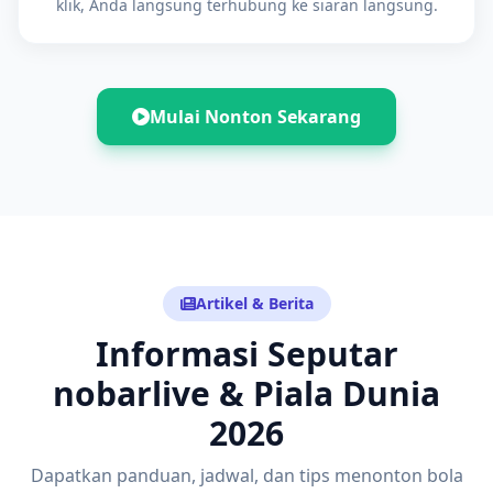
klik, Anda langsung terhubung ke siaran langsung.
Mulai Nonton Sekarang
Artikel & Berita
Informasi Seputar
nobarlive & Piala Dunia
2026
Dapatkan panduan, jadwal, dan tips menonton bola