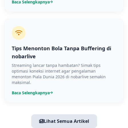
Baca Selengkapnya
Tips Menonton Bola Tanpa Buffering di
nobarlive
Streaming lancar tanpa hambatan? Simak tips
optimasi koneksi internet agar pengalaman
menonton Piala Dunia 2026 di nobarlive semakin
maksimal.
Baca Selengkapnya
Lihat Semua Artikel