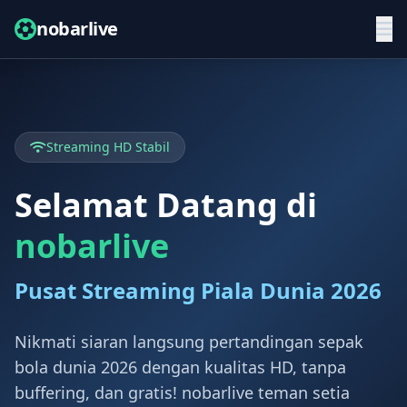
nobarlive
Streaming HD Stabil
Selamat Datang di
nobarlive
Pusat Streaming Piala Dunia 2026
Nikmati siaran langsung pertandingan sepak
bola dunia 2026 dengan kualitas HD, tanpa
buffering, dan gratis! nobarlive teman setia