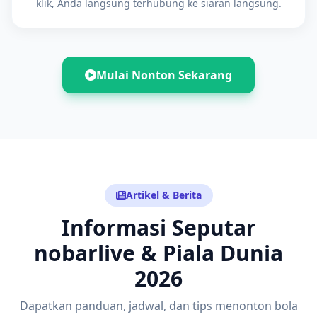
klik, Anda langsung terhubung ke siaran langsung.
Mulai Nonton Sekarang
Artikel & Berita
Informasi Seputar
nobarlive & Piala Dunia
2026
Dapatkan panduan, jadwal, dan tips menonton bola