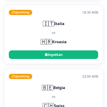
18:30 WIB
Upcoming
🇮🇹
Italia
vs
🇭🇷
Kroasia
Ingatkan
23:00 WIB
Upcoming
🇧🇪
Belgia
vs
🇨🇭
Swiss