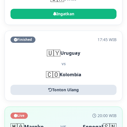
Ingatkan
17:45 WIB
Finished
🇺🇾
Uruguay
vs
🇨🇴
Kolombia
Tonton Ulang
20:00 WIB
Live
🇲🇦
🇸🇳
vs
Maroko
Senegal