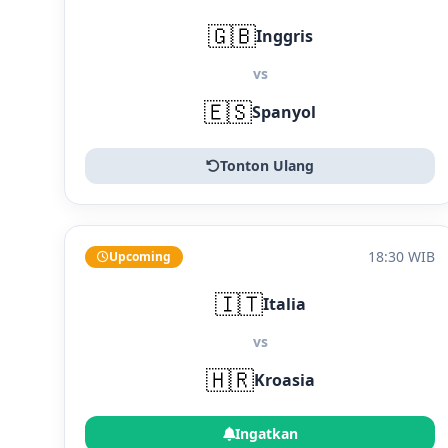
🇬🇧
Inggris
vs
🇪🇸
Spanyol
Tonton Ulang
18:30 WIB
Upcoming
🇮🇹
Italia
vs
🇭🇷
Kroasia
Ingatkan