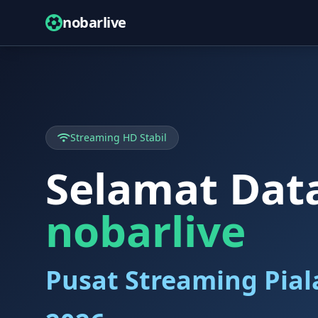
nobarlive
Streaming HD Stabil
Selamat Dat
nobarlive
Pusat Streaming Pial