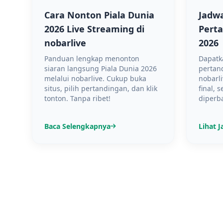
Cara Nonton Piala Dunia
Jadw
2026 Live Streaming di
Perta
nobarlive
2026
Panduan lengkap menonton
Dapatk
siaran langsung Piala Dunia 2026
pertan
melalui nobarlive. Cukup buka
nobarli
situs, pilih pertandingan, dan klik
final, 
tonton. Tanpa ribet!
diperba
Baca Selengkapnya
Lihat 