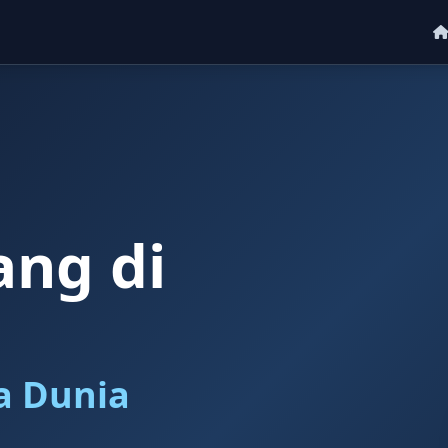
ang di
a Dunia