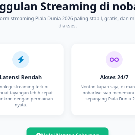
ggulan Streaming di noba
form streaming Piala Dunia 2026 paling stabil, gratis, dan 
diakses.
Latensi Rendah
Akses 24/7
nologi streaming terkini
Nonton kapan saja, di man
uat tayangan lebih cepat
nobarlive siap menemani
sinkron dengan permainan
sepanjang Piala Dunia 2
nyata.