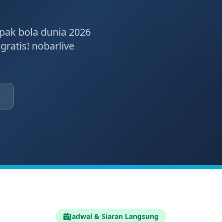
pak bola dunia 2026
gratis! nobarlive
Jadwal & Siaran Langsung