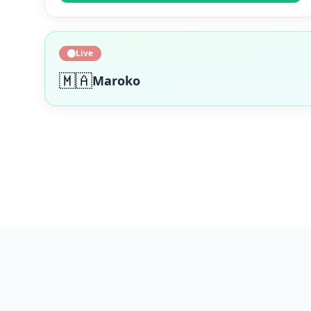
Live
🇲🇦
Maroko