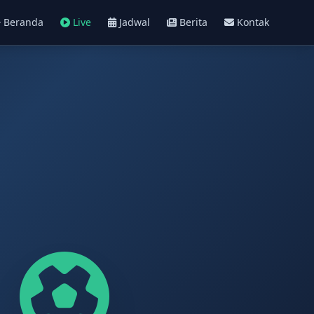
Beranda
Live
Jadwal
Berita
Kontak