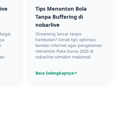
ive
Tips Menonton Bola
Tanpa Buffering di
nobarlive
rbagai
Streaming lancar tanpa
npa
hambatan? Simak tips optimasi
n
koneksi internet agar pengalaman
menonton Piala Dunia 2026 di
pan
nobarlive semakin maksimal.
Baca Selengkapnya