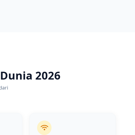
 Dunia 2026
dari