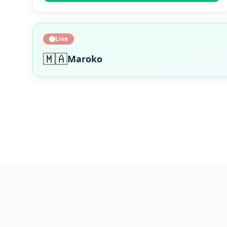
Live
🇲🇦
Maroko