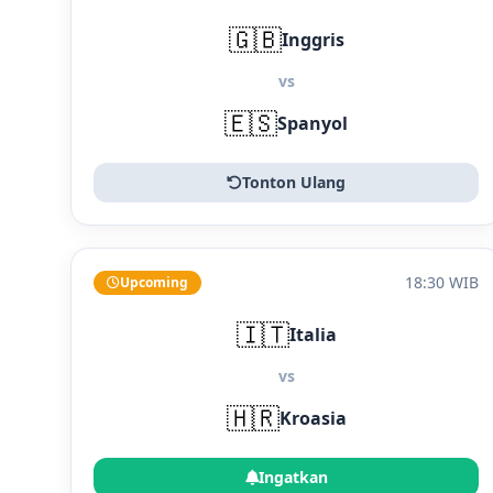
🇬🇧
Inggris
vs
🇪🇸
Spanyol
Tonton Ulang
18:30 WIB
Upcoming
🇮🇹
Italia
vs
🇭🇷
Kroasia
Ingatkan