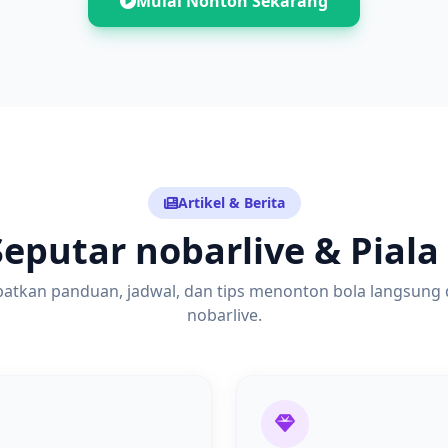
Mulai Nonton Sekarang
Artikel & Berita
Seputar nobarlive & Piala
atkan panduan, jadwal, dan tips menonton bola langsung 
nobarlive.