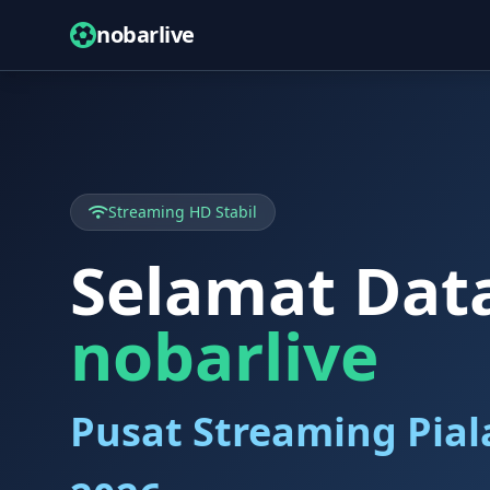
nobarlive
Streaming HD Stabil
Selamat Dat
nobarlive
Pusat Streaming Pial