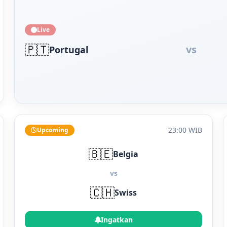
Live
🇵🇹
vs
Portugal
23:00 WIB
Upcoming
🇧🇪
Belgia
vs
🇨🇭
Swiss
Ingatkan