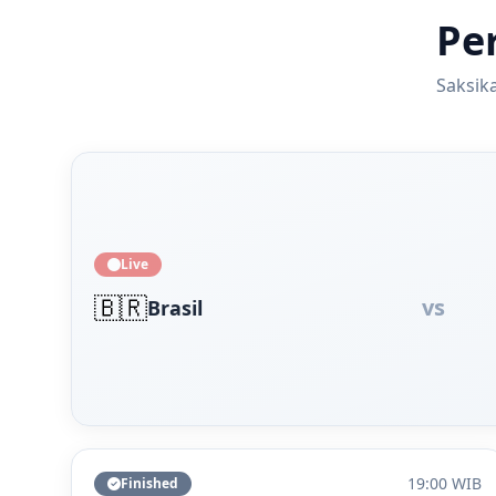
Pe
Saksika
Live
🇧🇷
vs
Brasil
19:00 WIB
Finished