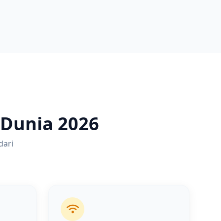
 Dunia 2026
dari