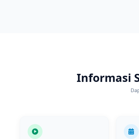
Informasi 
Dap