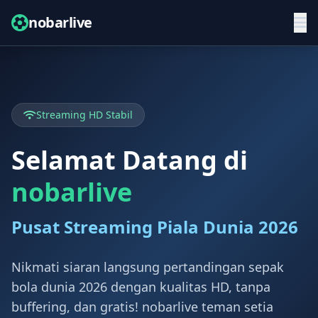
nobarlive
Streaming HD Stabil
Selamat Datang di
nobarlive
Pusat Streaming Piala Dunia 2026
Nikmati siaran langsung pertandingan sepak
bola dunia 2026 dengan kualitas HD, tanpa
buffering, dan gratis! nobarlive teman setia