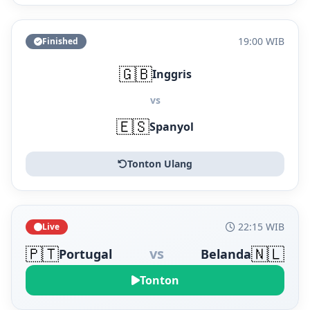
19:00 WIB
Finished
🇬🇧
Inggris
vs
🇪🇸
Spanyol
Tonton Ulang
22:15 WIB
Live
🇵🇹
🇳🇱
vs
Portugal
Belanda
Tonton