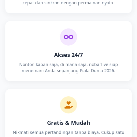
cepat dan sinkron dengan permainan nyata.
Akses 24/7
Nonton kapan saja, di mana saja. nobarlive siap
menemani Anda sepanjang Piala Dunia 2026.
Gratis & Mudah
Nikmati semua pertandingan tanpa biaya. Cukup satu