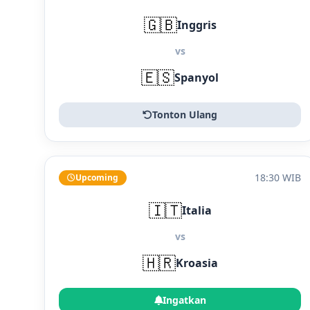
🇬🇧
Inggris
vs
🇪🇸
Spanyol
Tonton Ulang
18:30 WIB
Upcoming
🇮🇹
Italia
vs
🇭🇷
Kroasia
Ingatkan