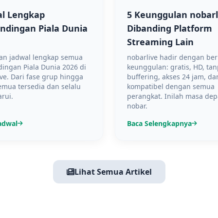
al Lengkap
5 Keunggulan nobarl
ndingan Piala Dunia
Dibanding Platform
Streaming Lain
an jadwal lengkap semua
nobarlive hadir dengan be
dingan Piala Dunia 2026 di
keunggulan: gratis, HD, ta
ve. Dari fase grup hingga
buffering, akses 24 jam, da
semua tersedia dan selalu
kompatibel dengan semua
rui.
perangkat. Inilah masa de
nobar.
Jadwal
Baca Selengkapnya
Lihat Semua Artikel