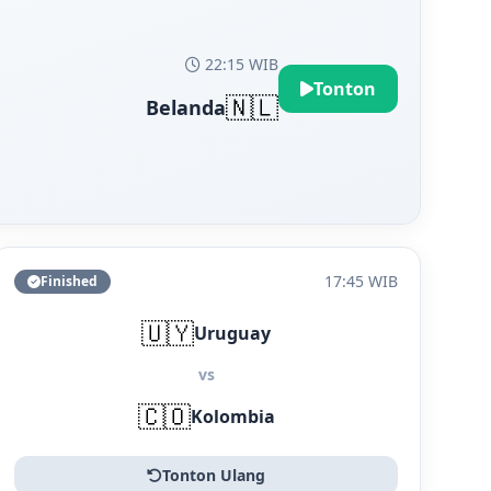
22:15 WIB
Tonton
🇳🇱
Belanda
17:45 WIB
Finished
🇺🇾
Uruguay
vs
🇨🇴
Kolombia
Tonton Ulang