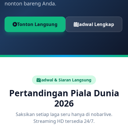
nonton bareng Anda.
Tonton Langsung
Jadwal Lengkap
Jadwal & Siaran Langsung
Pertandingan Piala Dunia
2026
Saksikan setiap laga seru hanya di nobarlive.
Streaming HD tersedia 24/7.