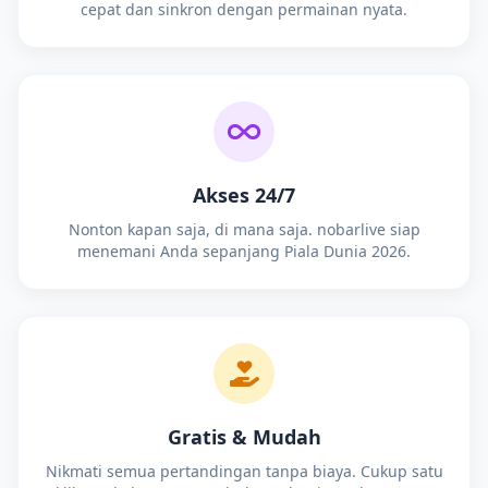
cepat dan sinkron dengan permainan nyata.
Akses 24/7
Nonton kapan saja, di mana saja. nobarlive siap
menemani Anda sepanjang Piala Dunia 2026.
Gratis & Mudah
Nikmati semua pertandingan tanpa biaya. Cukup satu