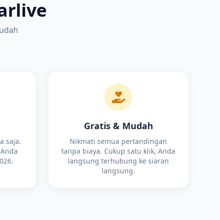
rlive
mudah
Gratis & Mudah
a saja.
Nikmati semua pertandingan
 Anda
tanpa biaya. Cukup satu klik, Anda
026.
langsung terhubung ke siaran
langsung.