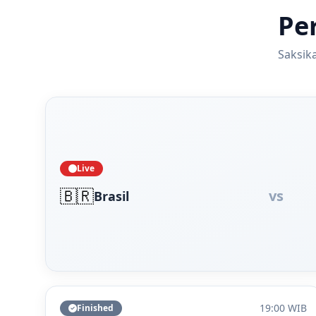
Pe
Saksika
Live
🇧🇷
vs
Brasil
19:00 WIB
Finished