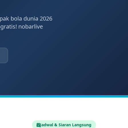
pak bola dunia 2026
gratis! nobarlive
Jadwal & Siaran Langsung