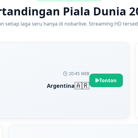
rtandingan Piala Dunia 2
n setiap laga seru hanya di nobarlive. Streaming HD tersed
20:45 WIB
Tonton
🇦🇷
Argentina