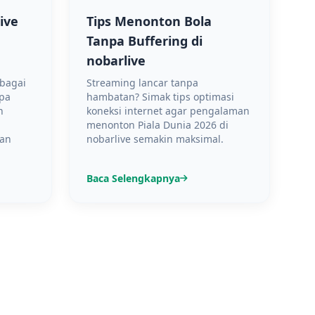
ive
Tips Menonton Bola
Tanpa Buffering di
nobarlive
rbagai
Streaming lancar tanpa
npa
hambatan? Simak tips optimasi
n
koneksi internet agar pengalaman
menonton Piala Dunia 2026 di
pan
nobarlive semakin maksimal.
Baca Selengkapnya