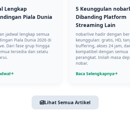
al Lengkap
5 Keunggulan nobarl
ndingan Piala Dunia
Dibanding Platform
Streaming Lain
an jadwal lengkap semua
nobarlive hadir dengan be
dingan Piala Dunia 2026 di
keunggulan: gratis, HD, ta
ve. Dari fase grup hingga
buffering, akses 24 jam, da
semua tersedia dan selalu
kompatibel dengan semua
rui.
perangkat. Inilah masa de
nobar.
Jadwal
Baca Selengkapnya
Lihat Semua Artikel