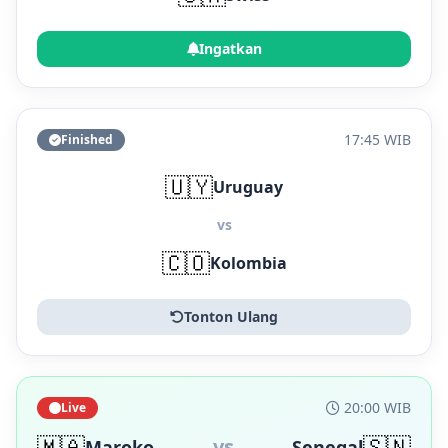
Ingatkan
17:45 WIB
Finished
🇺🇾
Uruguay
vs
🇨🇴
Kolombia
Tonton Ulang
20:00 WIB
Live
🇲🇦
🇸🇳
vs
Maroko
Senegal