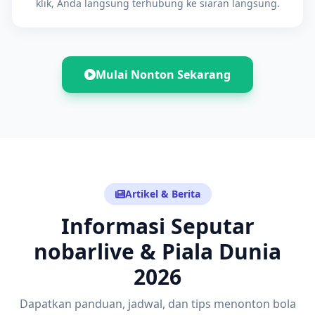
klik, Anda langsung terhubung ke siaran langsung.
Mulai Nonton Sekarang
Artikel & Berita
Informasi Seputar
nobarlive & Piala Dunia
2026
Dapatkan panduan, jadwal, dan tips menonton bola