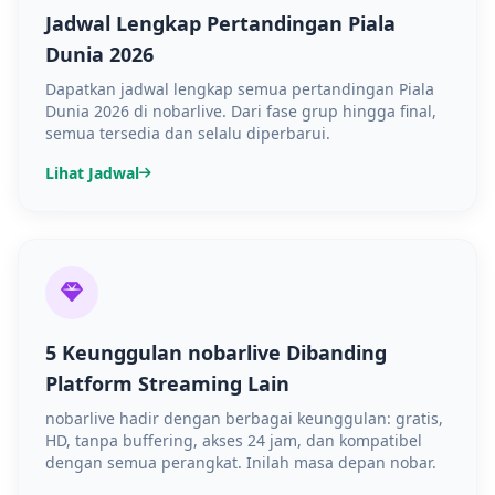
Jadwal Lengkap Pertandingan Piala
Dunia 2026
Dapatkan jadwal lengkap semua pertandingan Piala
Dunia 2026 di nobarlive. Dari fase grup hingga final,
semua tersedia dan selalu diperbarui.
Lihat Jadwal
5 Keunggulan nobarlive Dibanding
Platform Streaming Lain
nobarlive hadir dengan berbagai keunggulan: gratis,
HD, tanpa buffering, akses 24 jam, dan kompatibel
dengan semua perangkat. Inilah masa depan nobar.