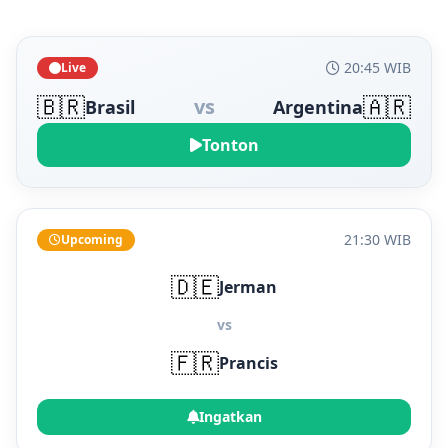
20:45 WIB
Live
🇧🇷
🇦🇷
vs
Brasil
Argentina
Tonton
21:30 WIB
Upcoming
🇩🇪
Jerman
vs
🇫🇷
Prancis
Ingatkan