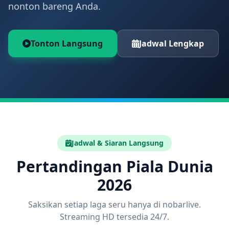
nonton bareng Anda.
Tonton Langsung
Jadwal Lengkap
Jadwal & Siaran Langsung
Pertandingan Piala Dunia
2026
Saksikan setiap laga seru hanya di nobarlive.
Streaming HD tersedia 24/7.