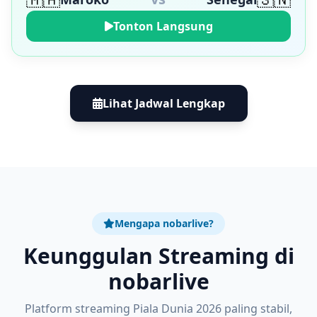
Tonton Langsung
Lihat Jadwal Lengkap
Mengapa nobarlive?
Keunggulan Streaming di
nobarlive
Platform streaming Piala Dunia 2026 paling stabil,