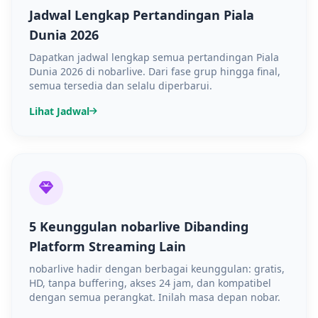
Jadwal Lengkap Pertandingan Piala
Dunia 2026
Dapatkan jadwal lengkap semua pertandingan Piala
Dunia 2026 di nobarlive. Dari fase grup hingga final,
semua tersedia dan selalu diperbarui.
Lihat Jadwal
5 Keunggulan nobarlive Dibanding
Platform Streaming Lain
nobarlive hadir dengan berbagai keunggulan: gratis,
HD, tanpa buffering, akses 24 jam, dan kompatibel
dengan semua perangkat. Inilah masa depan nobar.