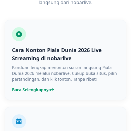
langsung dari nobarlive.
Cara Nonton Piala Dunia 2026 Live
Streaming di nobarlive
Panduan lengkap menonton siaran langsung Piala
Dunia 2026 melalui nobarlive. Cukup buka situs, pilih
pertandingan, dan klik tonton. Tanpa ribet!
Baca Selengkapnya