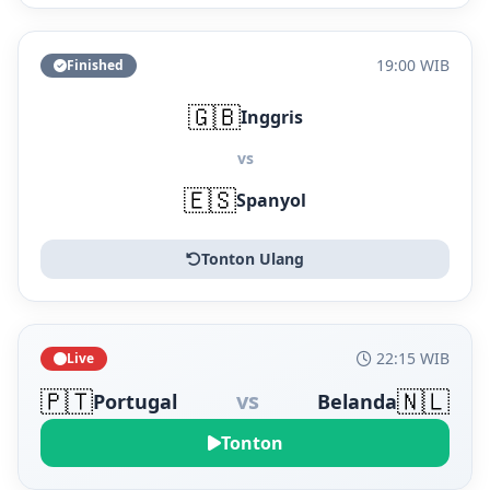
19:00 WIB
Finished
🇬🇧
Inggris
vs
🇪🇸
Spanyol
Tonton Ulang
22:15 WIB
Live
🇵🇹
🇳🇱
vs
Portugal
Belanda
Tonton