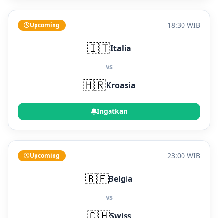
18:30 WIB
Upcoming
🇮🇹
Italia
vs
🇭🇷
Kroasia
Ingatkan
23:00 WIB
Upcoming
🇧🇪
Belgia
vs
🇨🇭
Swiss