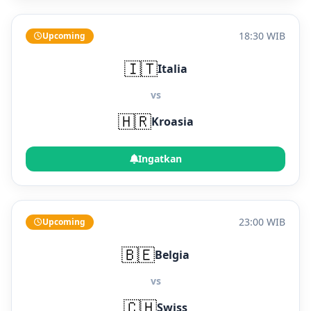
18:30 WIB
Upcoming
🇮🇹
Italia
vs
🇭🇷
Kroasia
Ingatkan
23:00 WIB
Upcoming
🇧🇪
Belgia
vs
🇨🇭
Swiss