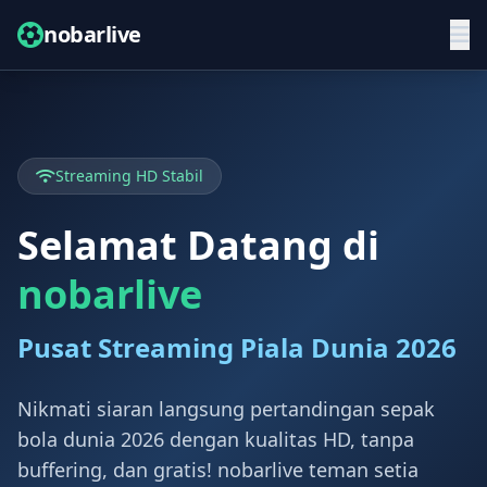
nobarlive
Streaming HD Stabil
Selamat Datang di
nobarlive
Pusat Streaming Piala Dunia 2026
Nikmati siaran langsung pertandingan sepak
bola dunia 2026 dengan kualitas HD, tanpa
buffering, dan gratis! nobarlive teman setia