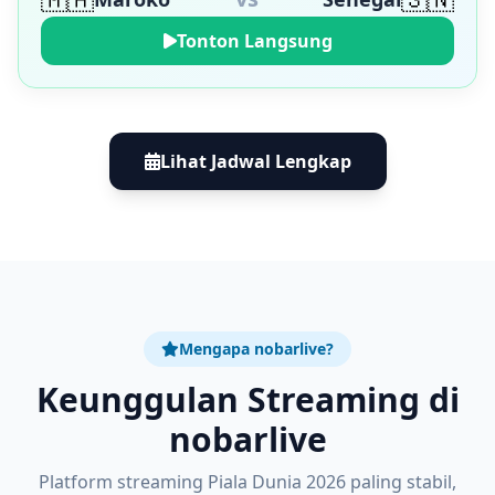
Tonton Langsung
Lihat Jadwal Lengkap
Mengapa nobarlive?
Keunggulan Streaming di
nobarlive
Platform streaming Piala Dunia 2026 paling stabil,