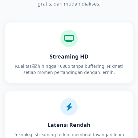
gratis, dan mudah diakses.
Streaming HD
Kualitas高清 hingga 1080p tanpa buffering. Nikmati
setiap momen pertandingan dengan jernih.
Latensi Rendah
Teknologi streaming terkini membuat tayangan lebih