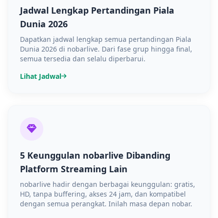
Jadwal Lengkap Pertandingan Piala
Dunia 2026
Dapatkan jadwal lengkap semua pertandingan Piala
Dunia 2026 di nobarlive. Dari fase grup hingga final,
semua tersedia dan selalu diperbarui.
Lihat Jadwal
5 Keunggulan nobarlive Dibanding
Platform Streaming Lain
nobarlive hadir dengan berbagai keunggulan: gratis,
HD, tanpa buffering, akses 24 jam, dan kompatibel
dengan semua perangkat. Inilah masa depan nobar.