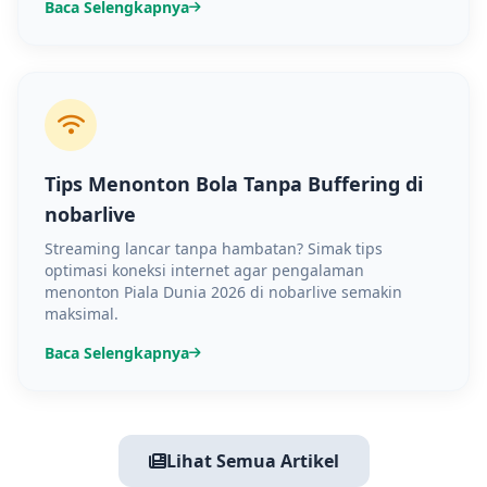
Baca Selengkapnya
Tips Menonton Bola Tanpa Buffering di
nobarlive
Streaming lancar tanpa hambatan? Simak tips
optimasi koneksi internet agar pengalaman
menonton Piala Dunia 2026 di nobarlive semakin
maksimal.
Baca Selengkapnya
Lihat Semua Artikel