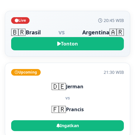
20:45 WIB
Live
🇧🇷
🇦🇷
vs
Brasil
Argentina
Tonton
21:30 WIB
Upcoming
🇩🇪
Jerman
vs
🇫🇷
Prancis
Ingatkan