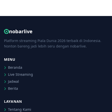
nobarlive
Platform streaming Piala Dunia 2026 terbaik di Indonesia.
Nonton bareng jadi lebih seru dengan nobarlive.
MENU
Beranda
Live Streaming
Jadwal
Berita
LAYANAN
Tentang Kami