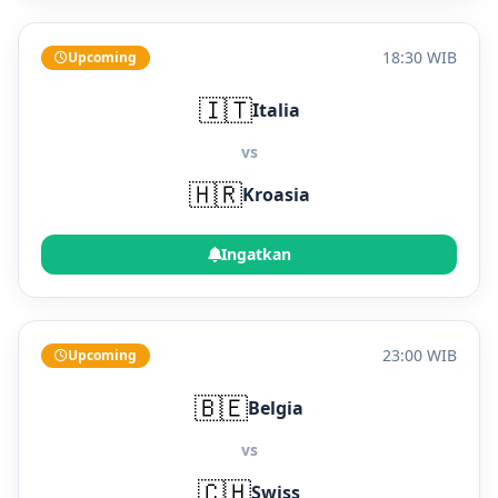
18:30 WIB
Upcoming
🇮🇹
Italia
vs
🇭🇷
Kroasia
Ingatkan
23:00 WIB
Upcoming
🇧🇪
Belgia
vs
🇨🇭
Swiss