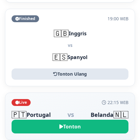
19:00 WIB
Finished
🇬🇧
Inggris
vs
🇪🇸
Spanyol
Tonton Ulang
22:15 WIB
Live
🇵🇹
🇳🇱
vs
Portugal
Belanda
Tonton