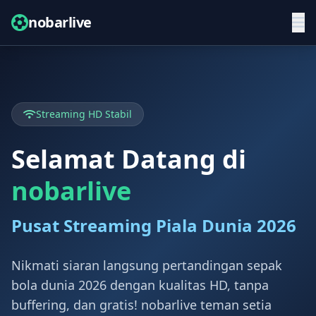
nobarlive
Streaming HD Stabil
Selamat Datang di
nobarlive
Pusat Streaming Piala Dunia 2026
Nikmati siaran langsung pertandingan sepak
bola dunia 2026 dengan kualitas HD, tanpa
buffering, dan gratis! nobarlive teman setia