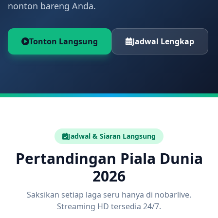
nonton bareng Anda.
Tonton Langsung
Jadwal Lengkap
Jadwal & Siaran Langsung
Pertandingan Piala Dunia
2026
Saksikan setiap laga seru hanya di nobarlive.
Streaming HD tersedia 24/7.