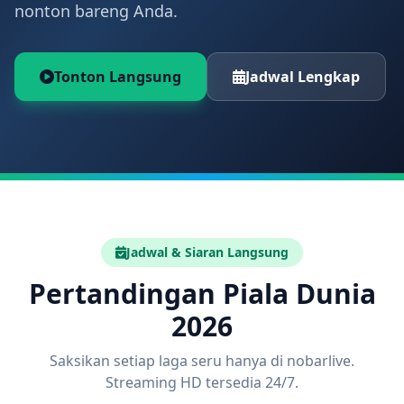
nonton bareng Anda.
Tonton Langsung
Jadwal Lengkap
Jadwal & Siaran Langsung
Pertandingan Piala Dunia
2026
Saksikan setiap laga seru hanya di nobarlive.
Streaming HD tersedia 24/7.