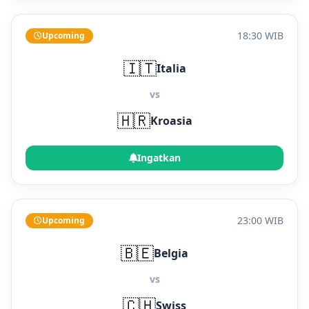
18:30 WIB
Upcoming
🇮🇹
Italia
vs
🇭🇷
Kroasia
Ingatkan
23:00 WIB
Upcoming
🇧🇪
Belgia
vs
🇨🇭
Swiss