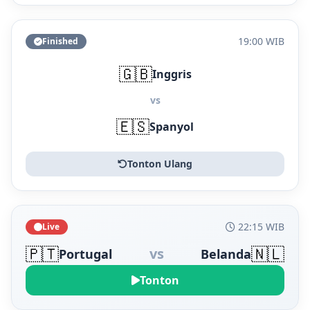
19:00 WIB
Finished
🇬🇧
Inggris
vs
🇪🇸
Spanyol
Tonton Ulang
22:15 WIB
Live
🇵🇹
🇳🇱
vs
Portugal
Belanda
Tonton