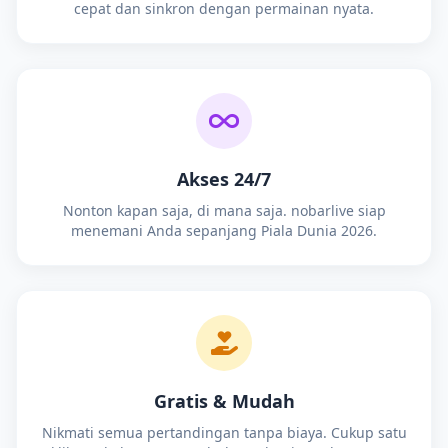
cepat dan sinkron dengan permainan nyata.
Akses 24/7
Nonton kapan saja, di mana saja. nobarlive siap
menemani Anda sepanjang Piala Dunia 2026.
Gratis & Mudah
Nikmati semua pertandingan tanpa biaya. Cukup satu