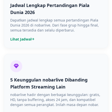
Jadwal Lengkap Pertandingan Piala
Dunia 2026
Dapatkan jadwal lengkap semua pertandingan Piala
Dunia 2026 di nobarlive. Dari fase grup hingga final,
semua tersedia dan selalu diperbarui.
Lihat Jadwal
5 Keunggulan nobarlive Dibanding
Platform Streaming Lain
nobarlive hadir dengan berbagai keunggulan: gratis,
HD, tanpa buffering, akses 24 jam, dan kompatibel
dengan semua perangkat. Inilah masa depan nobar.