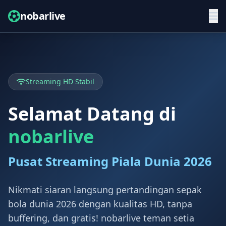
nobarlive
Streaming HD Stabil
Selamat Datang di
nobarlive
Pusat Streaming Piala Dunia 2026
Nikmati siaran langsung pertandingan sepak
bola dunia 2026 dengan kualitas HD, tanpa
buffering, dan gratis! nobarlive teman setia