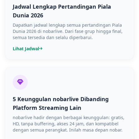
Jadwal Lengkap Pertandingan Piala
Dunia 2026
Dapatkan jadwal lengkap semua pertandingan Piala
Dunia 2026 di nobarlive. Dari fase grup hingga final,
semua tersedia dan selalu diperbarui.
Lihat Jadwal
5 Keunggulan nobarlive Dibanding
Platform Streaming Lain
nobarlive hadir dengan berbagai keunggulan: gratis,
HD, tanpa buffering, akses 24 jam, dan kompatibel
dengan semua perangkat. Inilah masa depan nobar.