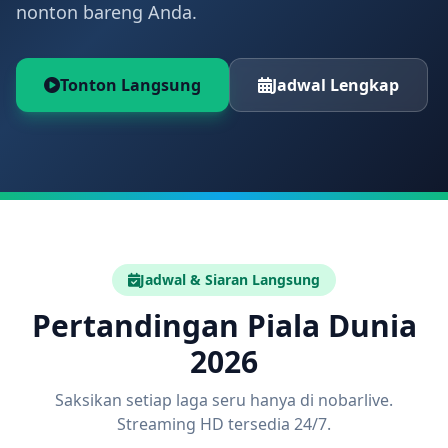
nonton bareng Anda.
Tonton Langsung
Jadwal Lengkap
Jadwal & Siaran Langsung
Pertandingan Piala Dunia
2026
Saksikan setiap laga seru hanya di nobarlive.
Streaming HD tersedia 24/7.