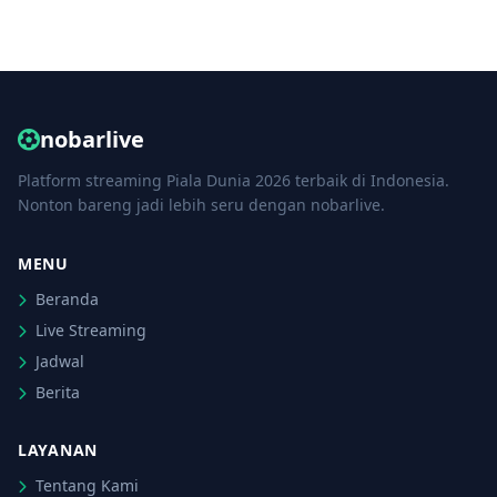
nobarlive
Platform streaming Piala Dunia 2026 terbaik di Indonesia.
Nonton bareng jadi lebih seru dengan nobarlive.
MENU
Beranda
Live Streaming
Jadwal
Berita
LAYANAN
Tentang Kami