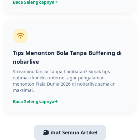
Baca Selengkapnya
Tips Menonton Bola Tanpa Buffering di
nobarlive
Streaming lancar tanpa hambatan? Simak tips
optimasi koneksi internet agar pengalaman
menonton Piala Dunia 2026 di nobarlive semakin
maksimal.
Baca Selengkapnya
Lihat Semua Artikel