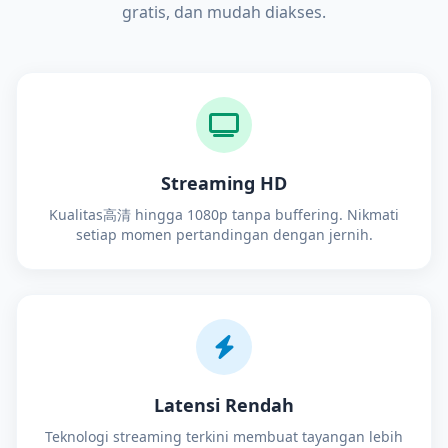
gratis, dan mudah diakses.
Streaming HD
Kualitas高清 hingga 1080p tanpa buffering. Nikmati
setiap momen pertandingan dengan jernih.
Latensi Rendah
Teknologi streaming terkini membuat tayangan lebih