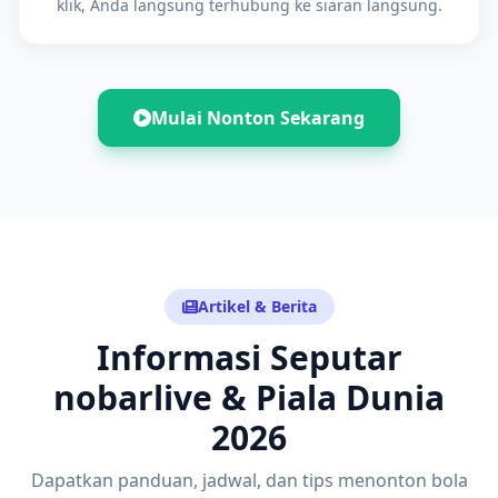
klik, Anda langsung terhubung ke siaran langsung.
Mulai Nonton Sekarang
Artikel & Berita
Informasi Seputar
nobarlive & Piala Dunia
2026
Dapatkan panduan, jadwal, dan tips menonton bola