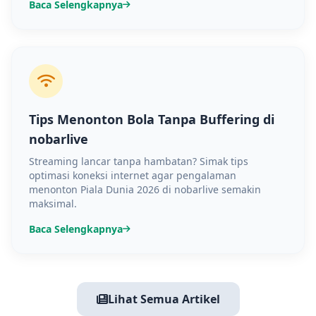
Baca Selengkapnya
Tips Menonton Bola Tanpa Buffering di
nobarlive
Streaming lancar tanpa hambatan? Simak tips
optimasi koneksi internet agar pengalaman
menonton Piala Dunia 2026 di nobarlive semakin
maksimal.
Baca Selengkapnya
Lihat Semua Artikel