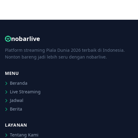
nobarlive
Platform streaming Piala Dunia 2026 terbaik di Indonesia.
Nonton bareng jadi lebih seru dengan nobarlive.
MENU
Beranda
Live Streaming
Jadwal
Berita
LAYANAN
Tentang Kami