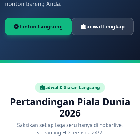
nonton bareng Anda.
Tonton Langsung
Jadwal Lengkap
Jadwal & Siaran Langsung
Pertandingan Piala Dunia
2026
Saksikan setiap laga seru hanya di nobarlive.
Streaming HD tersedia 24/7.