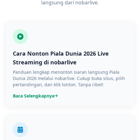
langsung dari nobarlive.
Cara Nonton Piala Dunia 2026 Live
Streaming di nobarlive
Panduan lengkap menonton siaran langsung Piala
Dunia 2026 melalui nobarlive. Cukup buka situs, pilih
pertandingan, dan klik tonton. Tanpa ribet!
Baca Selengkapnya