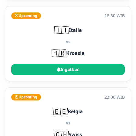
18:30 WIB
Upcoming
🇮🇹
Italia
vs
🇭🇷
Kroasia
Ingatkan
23:00 WIB
Upcoming
🇧🇪
Belgia
vs
🇨🇭
Swiss