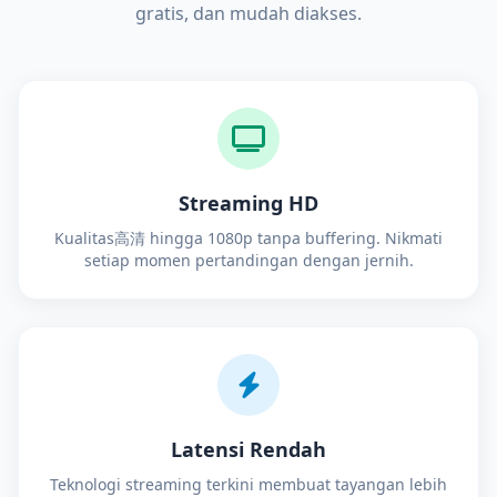
gratis, dan mudah diakses.
Streaming HD
Kualitas高清 hingga 1080p tanpa buffering. Nikmati
setiap momen pertandingan dengan jernih.
Latensi Rendah
Teknologi streaming terkini membuat tayangan lebih