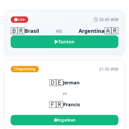
20:45 WIB
Live
🇧🇷
🇦🇷
vs
Brasil
Argentina
Tonton
21:30 WIB
Upcoming
🇩🇪
Jerman
vs
🇫🇷
Prancis
Ingatkan