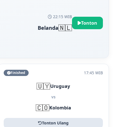
22:15 WIB
Tonton
🇳🇱
Belanda
17:45 WIB
Finished
🇺🇾
Uruguay
vs
🇨🇴
Kolombia
Tonton Ulang