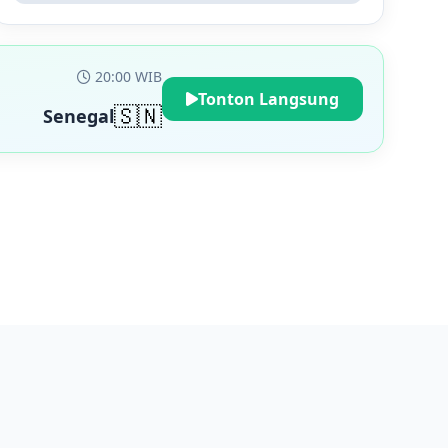
20:00 WIB
Tonton Langsung
🇸🇳
Senegal