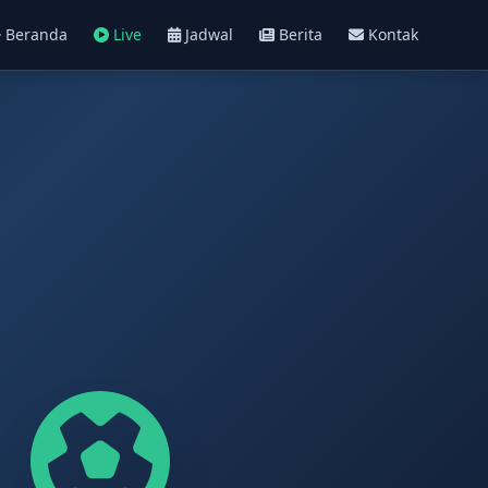
Beranda
Live
Jadwal
Berita
Kontak