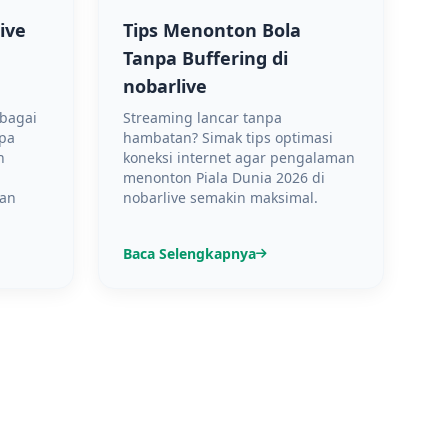
ive
Tips Menonton Bola
Tanpa Buffering di
nobarlive
rbagai
Streaming lancar tanpa
npa
hambatan? Simak tips optimasi
n
koneksi internet agar pengalaman
menonton Piala Dunia 2026 di
pan
nobarlive semakin maksimal.
Baca Selengkapnya