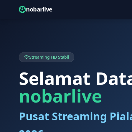
nobarlive
Streaming HD Stabil
Selamat Dat
nobarlive
Pusat Streaming Pial