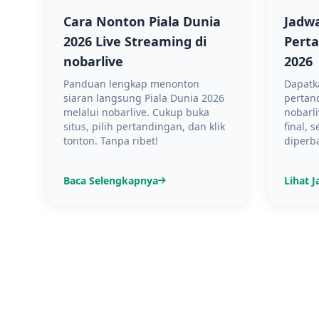
Cara Nonton Piala Dunia
Jadw
2026 Live Streaming di
Perta
nobarlive
2026
Panduan lengkap menonton
Dapatk
siaran langsung Piala Dunia 2026
pertan
melalui nobarlive. Cukup buka
nobarli
situs, pilih pertandingan, dan klik
final, 
tonton. Tanpa ribet!
diperba
Baca Selengkapnya
Lihat 