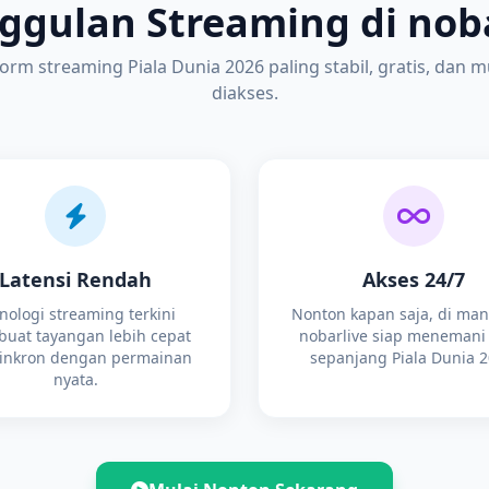
ggulan Streaming di noba
form streaming Piala Dunia 2026 paling stabil, gratis, dan 
diakses.
Latensi Rendah
Akses 24/7
nologi streaming terkini
Nonton kapan saja, di man
uat tayangan lebih cepat
nobarlive siap menemani
sinkron dengan permainan
sepanjang Piala Dunia 2
nyata.