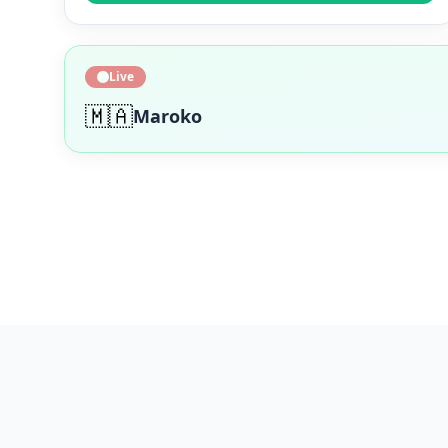
Live
🇲🇦
Maroko