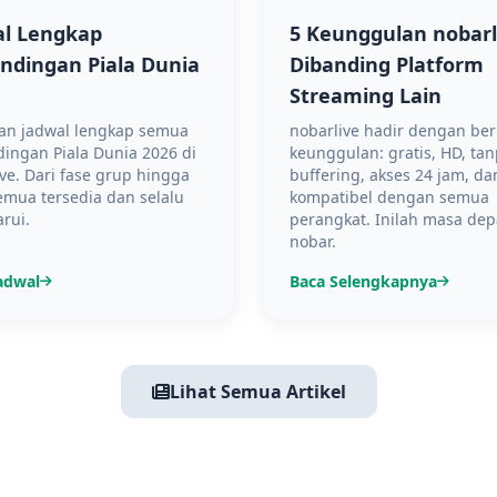
al Lengkap
5 Keunggulan nobarl
ndingan Piala Dunia
Dibanding Platform
Streaming Lain
an jadwal lengkap semua
nobarlive hadir dengan be
dingan Piala Dunia 2026 di
keunggulan: gratis, HD, ta
ve. Dari fase grup hingga
buffering, akses 24 jam, da
semua tersedia dan selalu
kompatibel dengan semua
rui.
perangkat. Inilah masa de
nobar.
Jadwal
Baca Selengkapnya
Lihat Semua Artikel