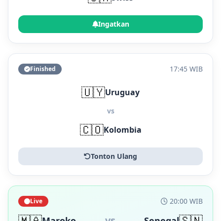
Ingatkan
17:45 WIB
Finished
🇺🇾
Uruguay
vs
🇨🇴
Kolombia
Tonton Ulang
20:00 WIB
Live
🇲🇦
🇸🇳
vs
Maroko
Senegal