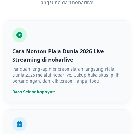
langsung dari nobarlive.
Cara Nonton Piala Dunia 2026 Live
Streaming di nobarlive
Panduan lengkap menonton siaran langsung Piala
Dunia 2026 melalui nobarlive. Cukup buka situs, pilih
pertandingan, dan klik tonton. Tanpa ribet!
Baca Selengkapnya