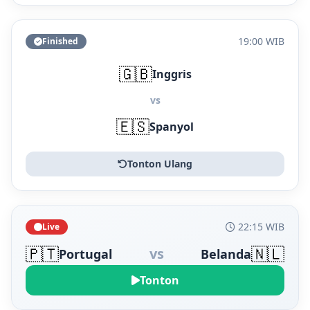
19:00 WIB
Finished
🇬🇧
Inggris
vs
🇪🇸
Spanyol
Tonton Ulang
22:15 WIB
Live
🇵🇹
🇳🇱
vs
Portugal
Belanda
Tonton