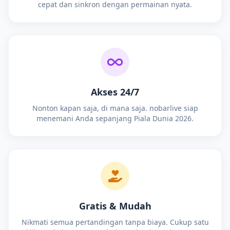
cepat dan sinkron dengan permainan nyata.
Akses 24/7
Nonton kapan saja, di mana saja. nobarlive siap
menemani Anda sepanjang Piala Dunia 2026.
Gratis & Mudah
Nikmati semua pertandingan tanpa biaya. Cukup satu