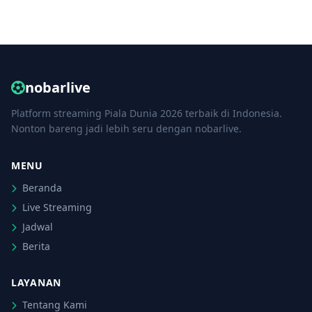
nobarlive
Platform streaming Piala Dunia 2026 terbaik di Indonesia.
Nonton bareng jadi lebih seru dengan nobarlive.
MENU
Beranda
Live Streaming
Jadwal
Berita
LAYANAN
Tentang Kami