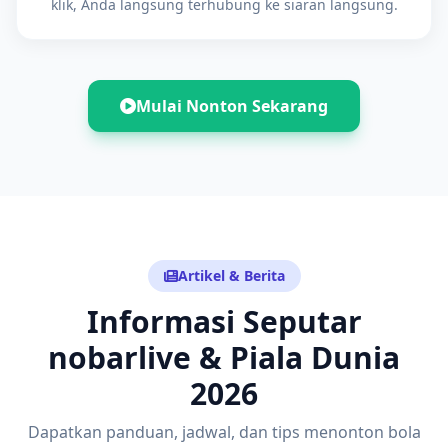
klik, Anda langsung terhubung ke siaran langsung.
Mulai Nonton Sekarang
Artikel & Berita
Informasi Seputar
nobarlive & Piala Dunia
2026
Dapatkan panduan, jadwal, dan tips menonton bola