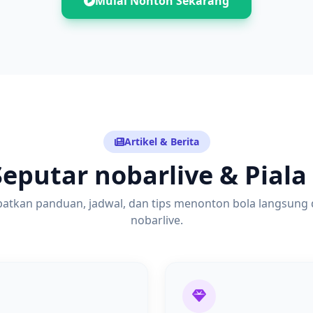
Mulai Nonton Sekarang
Artikel & Berita
Seputar nobarlive & Piala
atkan panduan, jadwal, dan tips menonton bola langsung 
nobarlive.