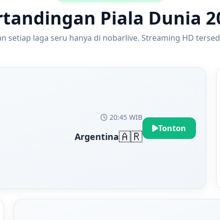
rtandingan Piala Dunia 2
n setiap laga seru hanya di nobarlive. Streaming HD tersed
20:45 WIB
Tonton
🇦🇷
Argentina