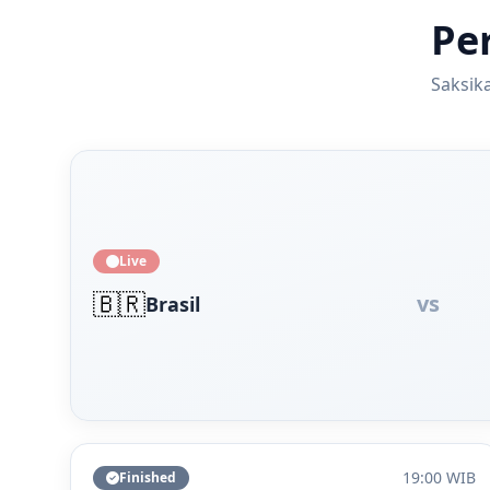
Pe
Saksika
Live
🇧🇷
vs
Brasil
19:00 WIB
Finished