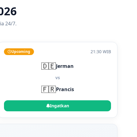
026
ia 24/7.
21:30 WIB
Upcoming
🇩🇪
Jerman
vs
🇫🇷
Prancis
Ingatkan