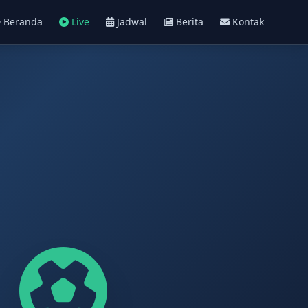
Beranda
Live
Jadwal
Berita
Kontak