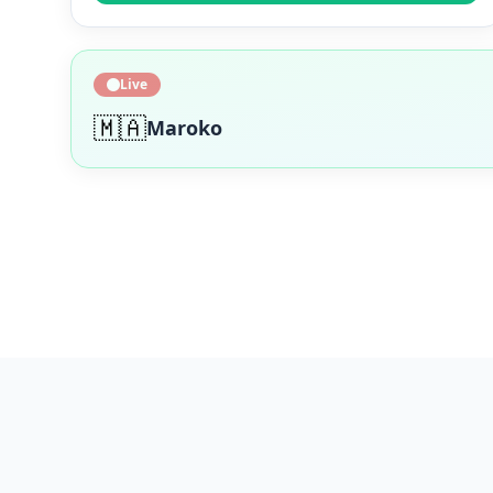
Live
🇲🇦
Maroko