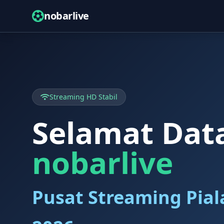
nobarlive
Streaming HD Stabil
Selamat Dat
nobarlive
Pusat Streaming Pial