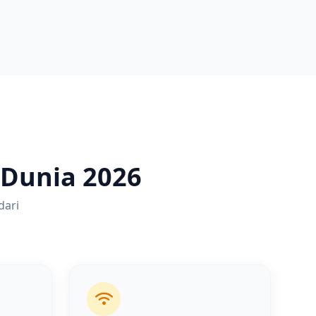
 Dunia 2026
dari