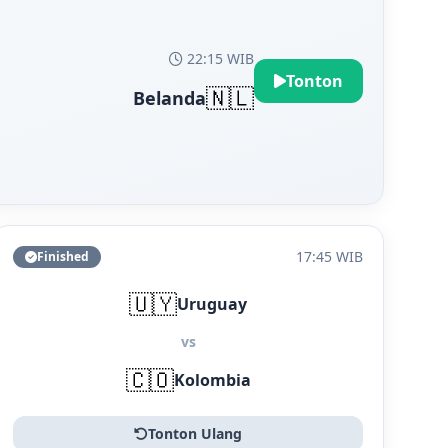
22:15 WIB
Tonton
🇳🇱
Belanda
17:45 WIB
Finished
🇺🇾
Uruguay
vs
🇨🇴
Kolombia
Tonton Ulang