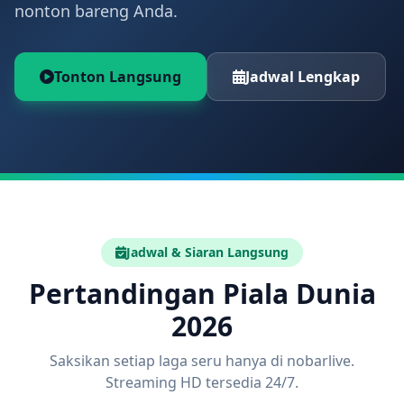
nonton bareng Anda.
Tonton Langsung
Jadwal Lengkap
Jadwal & Siaran Langsung
Pertandingan Piala Dunia
2026
Saksikan setiap laga seru hanya di nobarlive.
Streaming HD tersedia 24/7.