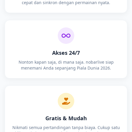
cepat dan sinkron dengan permainan nyata.
Akses 24/7
Nonton kapan saja, di mana saja. nobarlive siap
menemani Anda sepanjang Piala Dunia 2026.
Gratis & Mudah
Nikmati semua pertandingan tanpa biaya. Cukup satu