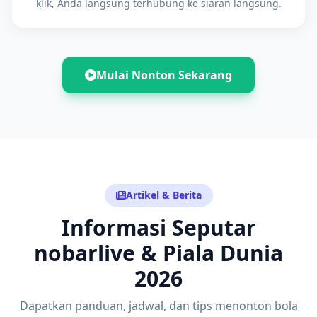
klik, Anda langsung terhubung ke siaran langsung.
Mulai Nonton Sekarang
Artikel & Berita
Informasi Seputar
nobarlive & Piala Dunia
2026
Dapatkan panduan, jadwal, dan tips menonton bola