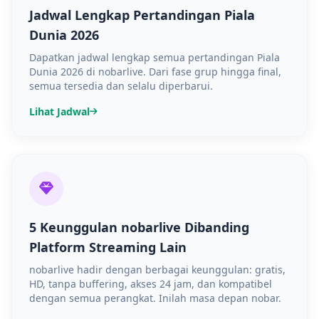
Jadwal Lengkap Pertandingan Piala
Dunia 2026
Dapatkan jadwal lengkap semua pertandingan Piala
Dunia 2026 di nobarlive. Dari fase grup hingga final,
semua tersedia dan selalu diperbarui.
Lihat Jadwal
5 Keunggulan nobarlive Dibanding
Platform Streaming Lain
nobarlive hadir dengan berbagai keunggulan: gratis,
HD, tanpa buffering, akses 24 jam, dan kompatibel
dengan semua perangkat. Inilah masa depan nobar.