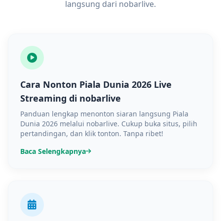
langsung dari nobarlive.
Cara Nonton Piala Dunia 2026 Live
Streaming di nobarlive
Panduan lengkap menonton siaran langsung Piala
Dunia 2026 melalui nobarlive. Cukup buka situs, pilih
pertandingan, dan klik tonton. Tanpa ribet!
Baca Selengkapnya