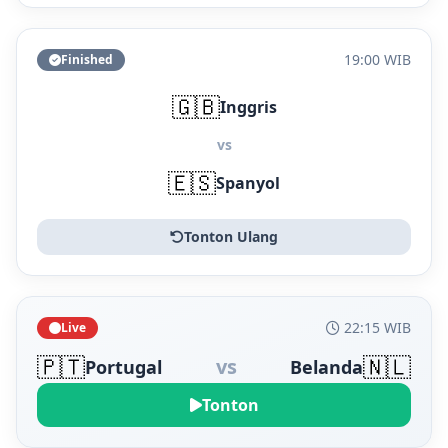
19:00 WIB
Finished
🇬🇧
Inggris
vs
🇪🇸
Spanyol
Tonton Ulang
22:15 WIB
Live
🇵🇹
🇳🇱
vs
Portugal
Belanda
Tonton