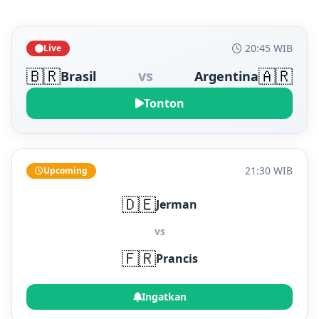
20:45 WIB
Live
🇧🇷
🇦🇷
vs
Brasil
Argentina
Tonton
21:30 WIB
Upcoming
🇩🇪
Jerman
vs
🇫🇷
Prancis
Ingatkan