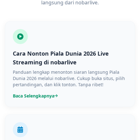
langsung dari nobarlive.
Cara Nonton Piala Dunia 2026 Live
Streaming di nobarlive
Panduan lengkap menonton siaran langsung Piala
Dunia 2026 melalui nobarlive. Cukup buka situs, pilih
pertandingan, dan klik tonton. Tanpa ribet!
Baca Selengkapnya