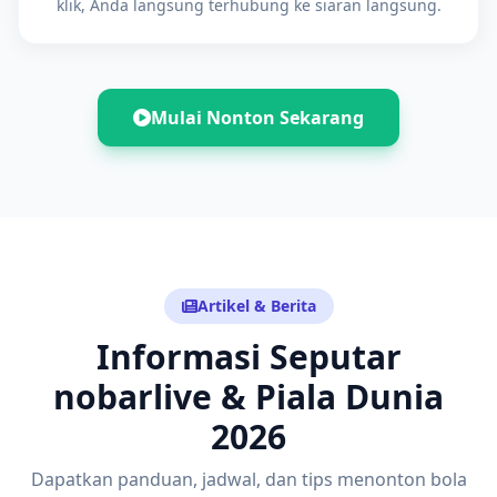
klik, Anda langsung terhubung ke siaran langsung.
Mulai Nonton Sekarang
Artikel & Berita
Informasi Seputar
nobarlive & Piala Dunia
2026
Dapatkan panduan, jadwal, dan tips menonton bola