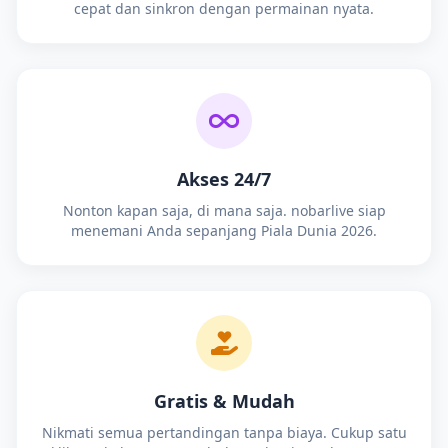
cepat dan sinkron dengan permainan nyata.
Akses 24/7
Nonton kapan saja, di mana saja. nobarlive siap
menemani Anda sepanjang Piala Dunia 2026.
Gratis & Mudah
Nikmati semua pertandingan tanpa biaya. Cukup satu