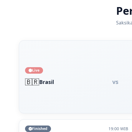
Pe
Saksika
Live
🇧🇷
vs
Brasil
19:00 WIB
Finished