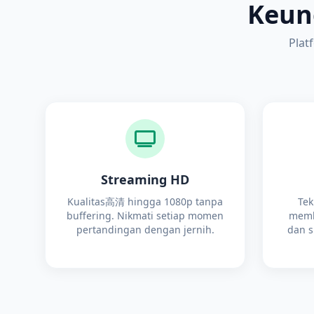
Keun
Plat
Streaming HD
Kualitas高清 hingga 1080p tanpa
Tek
buffering. Nikmati setiap momen
memb
pertandingan dengan jernih.
dan 