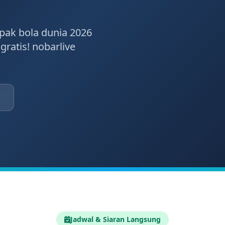
pak bola dunia 2026
gratis! nobarlive
Jadwal & Siaran Langsung