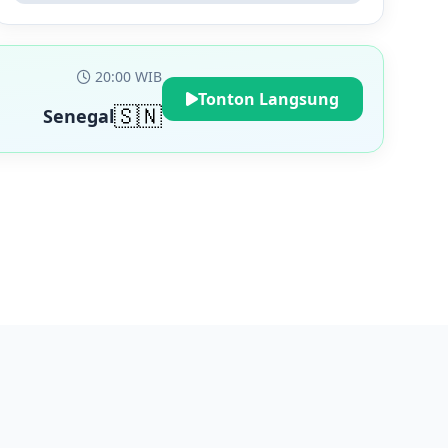
20:00 WIB
Tonton Langsung
🇸🇳
Senegal