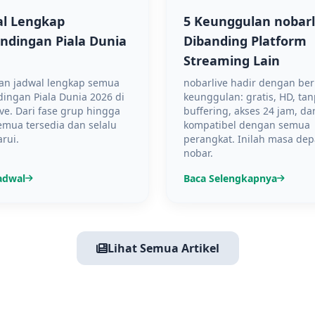
al Lengkap
5 Keunggulan nobarl
ndingan Piala Dunia
Dibanding Platform
Streaming Lain
an jadwal lengkap semua
nobarlive hadir dengan be
dingan Piala Dunia 2026 di
keunggulan: gratis, HD, ta
ve. Dari fase grup hingga
buffering, akses 24 jam, da
semua tersedia dan selalu
kompatibel dengan semua
rui.
perangkat. Inilah masa de
nobar.
Jadwal
Baca Selengkapnya
Lihat Semua Artikel