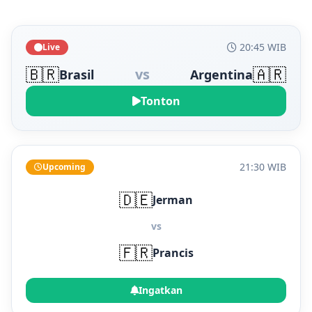
20:45 WIB
Live
🇧🇷
🇦🇷
vs
Brasil
Argentina
Tonton
21:30 WIB
Upcoming
🇩🇪
Jerman
vs
🇫🇷
Prancis
Ingatkan