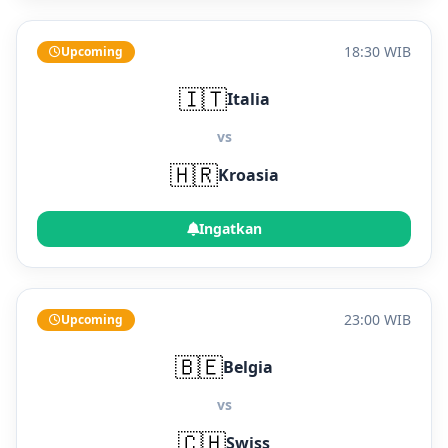
18:30 WIB
Upcoming
🇮🇹
Italia
vs
🇭🇷
Kroasia
Ingatkan
23:00 WIB
Upcoming
🇧🇪
Belgia
vs
🇨🇭
Swiss