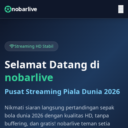
nobarlive
Streaming HD Stabil
Selamat Datang di
nobarlive
Pusat Streaming Piala Dunia 2026
Nikmati siaran langsung pertandingan sepak
bola dunia 2026 dengan kualitas HD, tanpa
buffering, dan gratis! nobarlive teman setia