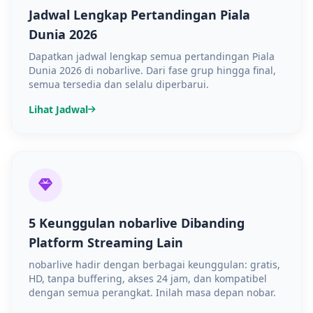
Jadwal Lengkap Pertandingan Piala
Dunia 2026
Dapatkan jadwal lengkap semua pertandingan Piala
Dunia 2026 di nobarlive. Dari fase grup hingga final,
semua tersedia dan selalu diperbarui.
Lihat Jadwal
5 Keunggulan nobarlive Dibanding
Platform Streaming Lain
nobarlive hadir dengan berbagai keunggulan: gratis,
HD, tanpa buffering, akses 24 jam, dan kompatibel
dengan semua perangkat. Inilah masa depan nobar.