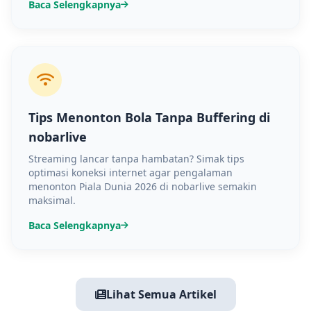
Baca Selengkapnya
Tips Menonton Bola Tanpa Buffering di
nobarlive
Streaming lancar tanpa hambatan? Simak tips
optimasi koneksi internet agar pengalaman
menonton Piala Dunia 2026 di nobarlive semakin
maksimal.
Baca Selengkapnya
Lihat Semua Artikel