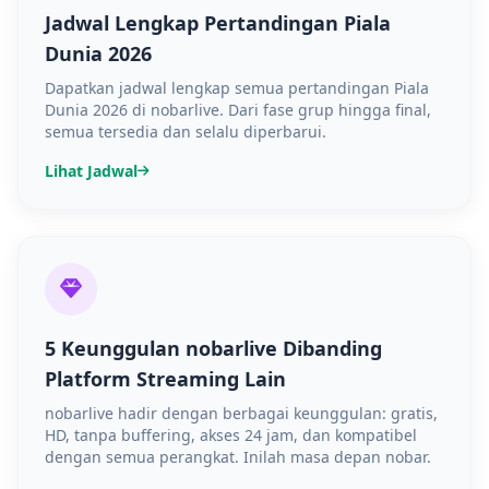
Jadwal Lengkap Pertandingan Piala
Dunia 2026
Dapatkan jadwal lengkap semua pertandingan Piala
Dunia 2026 di nobarlive. Dari fase grup hingga final,
semua tersedia dan selalu diperbarui.
Lihat Jadwal
5 Keunggulan nobarlive Dibanding
Platform Streaming Lain
nobarlive hadir dengan berbagai keunggulan: gratis,
HD, tanpa buffering, akses 24 jam, dan kompatibel
dengan semua perangkat. Inilah masa depan nobar.