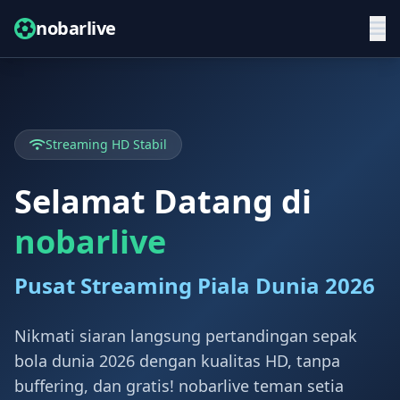
nobarlive
Streaming HD Stabil
Selamat Datang di
nobarlive
Pusat Streaming Piala Dunia 2026
Nikmati siaran langsung pertandingan sepak
bola dunia 2026 dengan kualitas HD, tanpa
buffering, dan gratis! nobarlive teman setia