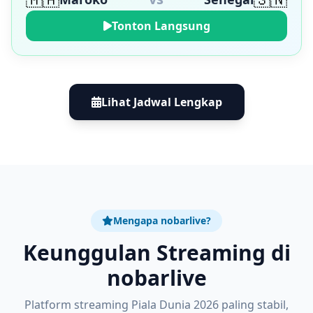
Tonton Langsung
Lihat Jadwal Lengkap
Mengapa nobarlive?
Keunggulan Streaming di
nobarlive
Platform streaming Piala Dunia 2026 paling stabil,