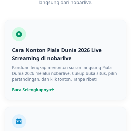
langsung dari nobarlive.
Cara Nonton Piala Dunia 2026 Live
Streaming di nobarlive
Panduan lengkap menonton siaran langsung Piala
Dunia 2026 melalui nobarlive. Cukup buka situs, pilih
pertandingan, dan klik tonton. Tanpa ribet!
Baca Selengkapnya