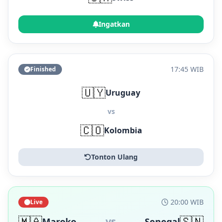
Ingatkan
17:45 WIB
Finished
🇺🇾
Uruguay
vs
🇨🇴
Kolombia
Tonton Ulang
20:00 WIB
Live
🇲🇦
🇸🇳
vs
Maroko
Senegal