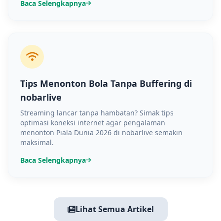
Baca Selengkapnya
Tips Menonton Bola Tanpa Buffering di
nobarlive
Streaming lancar tanpa hambatan? Simak tips
optimasi koneksi internet agar pengalaman
menonton Piala Dunia 2026 di nobarlive semakin
maksimal.
Baca Selengkapnya
Lihat Semua Artikel