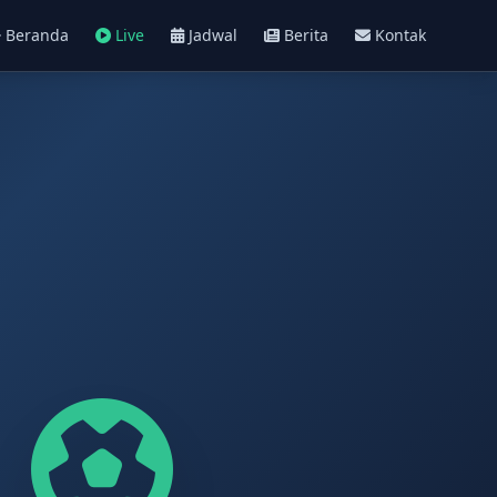
Beranda
Live
Jadwal
Berita
Kontak