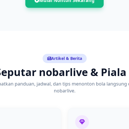
Mulai Nonton Sekarang
Artikel & Berita
Seputar nobarlive & Piala
atkan panduan, jadwal, dan tips menonton bola langsung 
nobarlive.