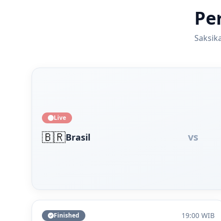
Pe
Saksika
Live
🇧🇷
vs
Brasil
19:00 WIB
Finished