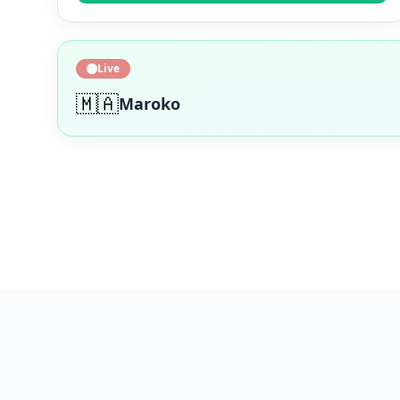
Live
🇲🇦
Maroko