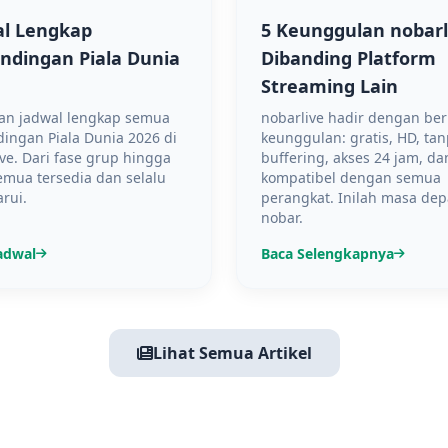
al Lengkap
5 Keunggulan nobarl
ndingan Piala Dunia
Dibanding Platform
Streaming Lain
an jadwal lengkap semua
nobarlive hadir dengan be
dingan Piala Dunia 2026 di
keunggulan: gratis, HD, ta
ve. Dari fase grup hingga
buffering, akses 24 jam, da
semua tersedia dan selalu
kompatibel dengan semua
rui.
perangkat. Inilah masa de
nobar.
Jadwal
Baca Selengkapnya
Lihat Semua Artikel