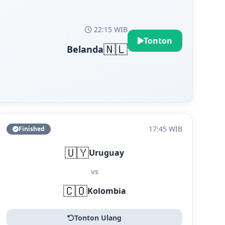
22:15 WIB
Tonton
🇳🇱
Belanda
17:45 WIB
Finished
🇺🇾
Uruguay
vs
🇨🇴
Kolombia
Tonton Ulang