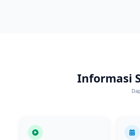
Informasi 
Dap