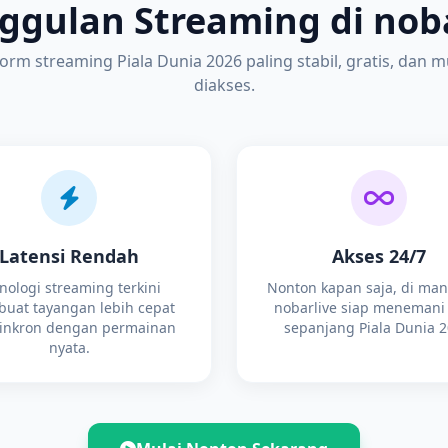
ggulan Streaming di noba
form streaming Piala Dunia 2026 paling stabil, gratis, dan 
diakses.
Latensi Rendah
Akses 24/7
nologi streaming terkini
Nonton kapan saja, di man
uat tayangan lebih cepat
nobarlive siap menemani
sinkron dengan permainan
sepanjang Piala Dunia 2
nyata.