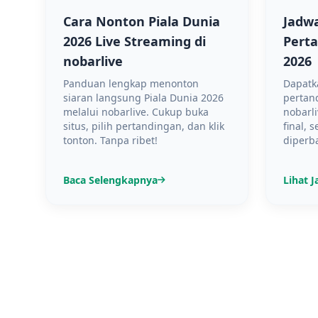
Cara Nonton Piala Dunia
Jadw
2026 Live Streaming di
Perta
nobarlive
2026
Panduan lengkap menonton
Dapatk
siaran langsung Piala Dunia 2026
pertan
melalui nobarlive. Cukup buka
nobarli
situs, pilih pertandingan, dan klik
final, 
tonton. Tanpa ribet!
diperba
Baca Selengkapnya
Lihat 