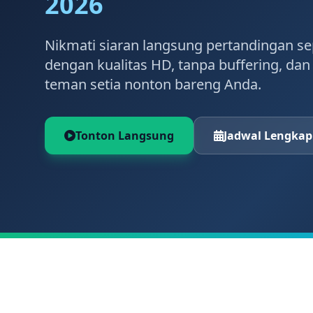
2026
Nikmati siaran langsung pertandingan se
dengan kualitas HD, tanpa buffering, dan 
teman setia nonton bareng Anda.
Tonton Langsung
Jadwal Lengkap