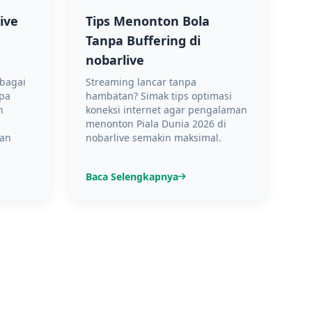
ive
Tips Menonton Bola
Tanpa Buffering di
nobarlive
rbagai
Streaming lancar tanpa
npa
hambatan? Simak tips optimasi
n
koneksi internet agar pengalaman
menonton Piala Dunia 2026 di
pan
nobarlive semakin maksimal.
Baca Selengkapnya