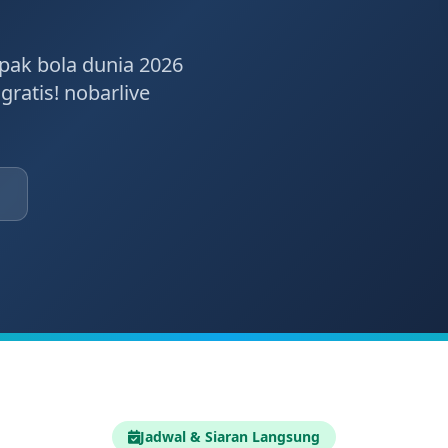
pak bola dunia 2026
gratis! nobarlive
Jadwal & Siaran Langsung