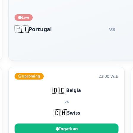
Live
🇵🇹
vs
Portugal
23:00 WIB
Upcoming
🇧🇪
Belgia
vs
🇨🇭
Swiss
Ingatkan