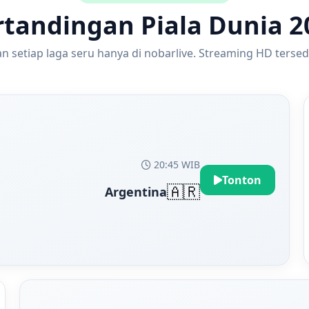
rtandingan Piala Dunia 2
n setiap laga seru hanya di nobarlive. Streaming HD tersed
20:45 WIB
Tonton
🇦🇷
Argentina