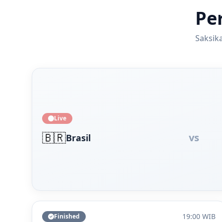
Pe
Saksika
Live
🇧🇷
vs
Brasil
19:00 WIB
Finished