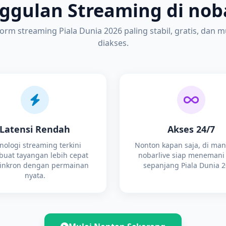
ggulan Streaming di noba
form streaming Piala Dunia 2026 paling stabil, gratis, dan 
diakses.
Latensi Rendah
Akses 24/7
nologi streaming terkini
Nonton kapan saja, di man
uat tayangan lebih cepat
nobarlive siap menemani
sinkron dengan permainan
sepanjang Piala Dunia 2
nyata.