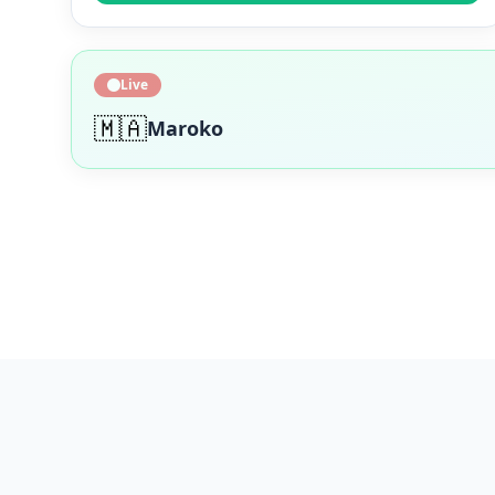
Live
🇲🇦
Maroko