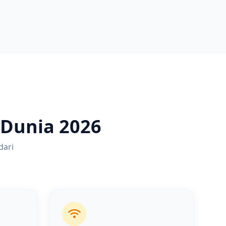
 Dunia 2026
dari