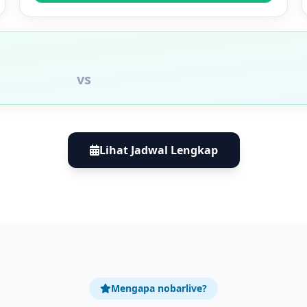
vs
Lihat Jadwal Lengkap
Mengapa nobarlive?