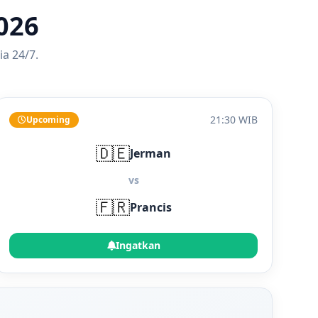
026
ia 24/7.
21:30 WIB
Upcoming
🇩🇪
Jerman
vs
🇫🇷
Prancis
Ingatkan