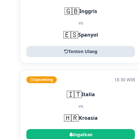
🇬🇧
Inggris
vs
🇪🇸
Spanyol
Tonton Ulang
18:30 WIB
Upcoming
🇮🇹
Italia
vs
🇭🇷
Kroasia
Ingatkan