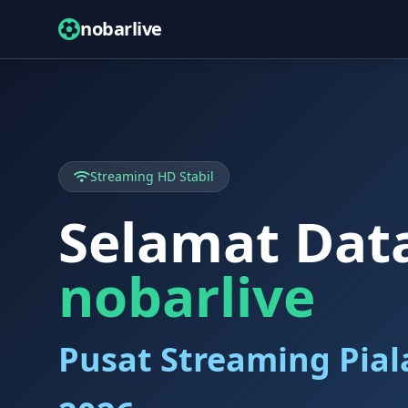
nobarlive
Streaming HD Stabil
Selamat Dat
nobarlive
Pusat Streaming Pial