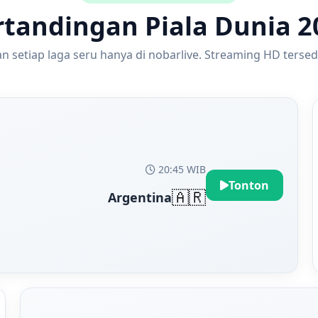
rtandingan Piala Dunia 2
n setiap laga seru hanya di nobarlive. Streaming HD tersed
20:45 WIB
Tonton
🇦🇷
Argentina