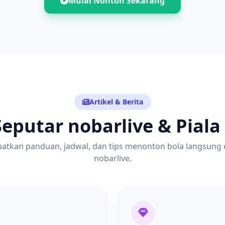
Mulai Nonton Sekarang
Artikel & Berita
Seputar nobarlive & Piala
atkan panduan, jadwal, dan tips menonton bola langsung 
nobarlive.