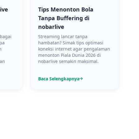
ive
Tips Menonton Bola
Tanpa Buffering di
nobarlive
rbagai
Streaming lancar tanpa
npa
hambatan? Simak tips optimasi
n
koneksi internet agar pengalaman
menonton Piala Dunia 2026 di
pan
nobarlive semakin maksimal.
Baca Selengkapnya