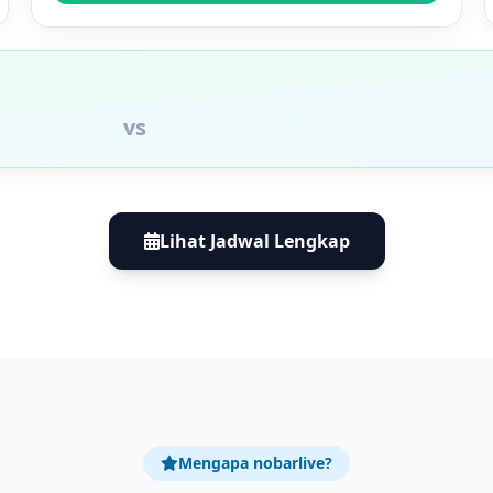
vs
Lihat Jadwal Lengkap
Mengapa nobarlive?