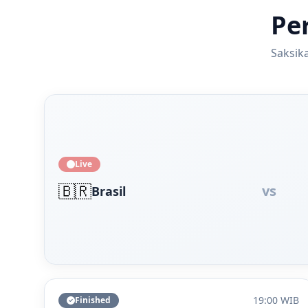
Pe
Saksika
Live
🇧🇷
vs
Brasil
19:00 WIB
Finished