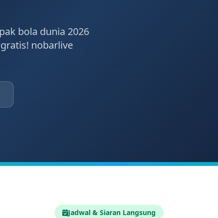
pak bola dunia 2026
gratis! nobarlive
Jadwal & Siaran Langsung