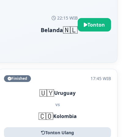
22:15 WIB
Tonton
🇳🇱
Belanda
17:45 WIB
Finished
🇺🇾
Uruguay
vs
🇨🇴
Kolombia
Tonton Ulang