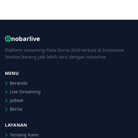
nobarlive
Platform streaming Piala Dunia 2026 terbaik di Indonesia.
Nonton bareng jadi lebih seru dengan nobarlive.
MENU
Beranda
Live Streaming
Jadwal
Berita
LAYANAN
Tentang Kami