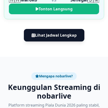
Tonton Langsung
Lihat Jadwal Lengkap
Mengapa nobarlive?
Keunggulan Streaming di
nobarlive
Platform streaming Piala Dunia 2026 paling stabil,