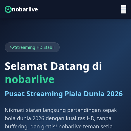
nobarlive
Streaming HD Stabil
Selamat Datang di
nobarlive
Pusat Streaming Piala Dunia 2026
Nikmati siaran langsung pertandingan sepak
bola dunia 2026 dengan kualitas HD, tanpa
buffering, dan gratis! nobarlive teman setia