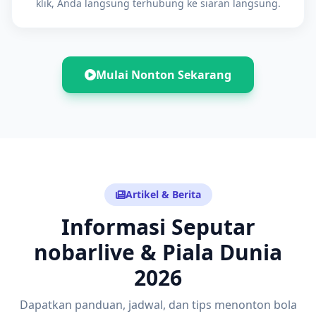
klik, Anda langsung terhubung ke siaran langsung.
Mulai Nonton Sekarang
Artikel & Berita
Informasi Seputar
nobarlive & Piala Dunia
2026
Dapatkan panduan, jadwal, dan tips menonton bola