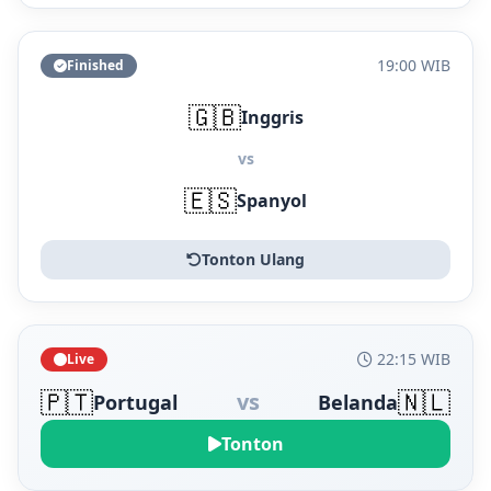
19:00 WIB
Finished
🇬🇧
Inggris
vs
🇪🇸
Spanyol
Tonton Ulang
22:15 WIB
Live
🇵🇹
🇳🇱
vs
Portugal
Belanda
Tonton