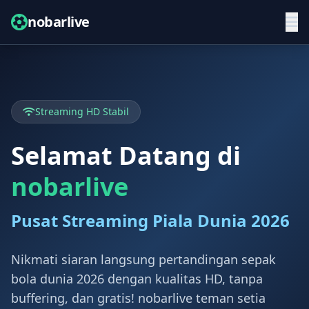
nobarlive
Streaming HD Stabil
Selamat Datang di
nobarlive
Pusat Streaming Piala Dunia 2026
Nikmati siaran langsung pertandingan sepak
bola dunia 2026 dengan kualitas HD, tanpa
buffering, dan gratis! nobarlive teman setia