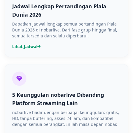
Jadwal Lengkap Pertandingan Piala
Dunia 2026
Dapatkan jadwal lengkap semua pertandingan Piala
Dunia 2026 di nobarlive. Dari fase grup hingga final,
semua tersedia dan selalu diperbarui.
Lihat Jadwal
5 Keunggulan nobarlive Dibanding
Platform Streaming Lain
nobarlive hadir dengan berbagai keunggulan: gratis,
HD, tanpa buffering, akses 24 jam, dan kompatibel
dengan semua perangkat. Inilah masa depan nobar.