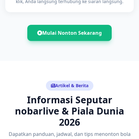
klik, Anda langsung terhubung ke siaran langsung.
Mulai Nonton Sekarang
Artikel & Berita
Informasi Seputar
nobarlive & Piala Dunia
2026
Dapatkan panduan, jadwal, dan tips menonton bola