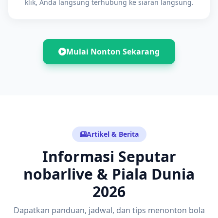
klik, Anda langsung terhubung ke siaran langsung.
Mulai Nonton Sekarang
Artikel & Berita
Informasi Seputar
nobarlive & Piala Dunia
2026
Dapatkan panduan, jadwal, dan tips menonton bola