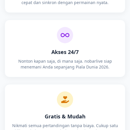
cepat dan sinkron dengan permainan nyata.
Akses 24/7
Nonton kapan saja, di mana saja. nobarlive siap
menemani Anda sepanjang Piala Dunia 2026.
Gratis & Mudah
Nikmati semua pertandingan tanpa biaya. Cukup satu