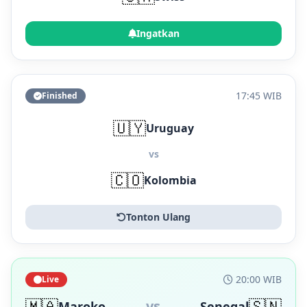
Ingatkan
17:45 WIB
Finished
🇺🇾
Uruguay
vs
🇨🇴
Kolombia
Tonton Ulang
20:00 WIB
Live
🇲🇦
🇸🇳
vs
Maroko
Senegal