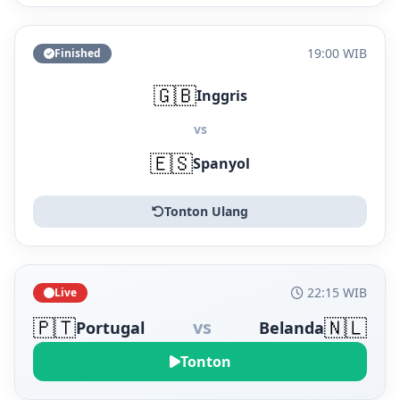
19:00 WIB
Finished
🇬🇧
Inggris
vs
🇪🇸
Spanyol
Tonton Ulang
22:15 WIB
Live
🇵🇹
🇳🇱
vs
Portugal
Belanda
Tonton