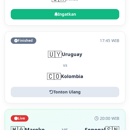
Ingatkan
17:45 WIB
Finished
🇺🇾
Uruguay
vs
🇨🇴
Kolombia
Tonton Ulang
20:00 WIB
Live
🇲🇦
🇸🇳
vs
Maroko
Senegal