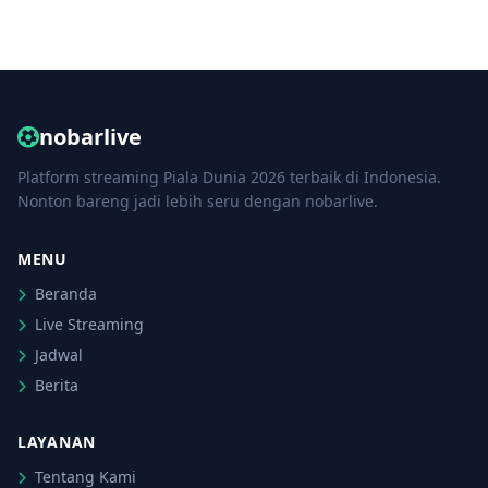
nobarlive
Platform streaming Piala Dunia 2026 terbaik di Indonesia.
Nonton bareng jadi lebih seru dengan nobarlive.
MENU
Beranda
Live Streaming
Jadwal
Berita
LAYANAN
Tentang Kami