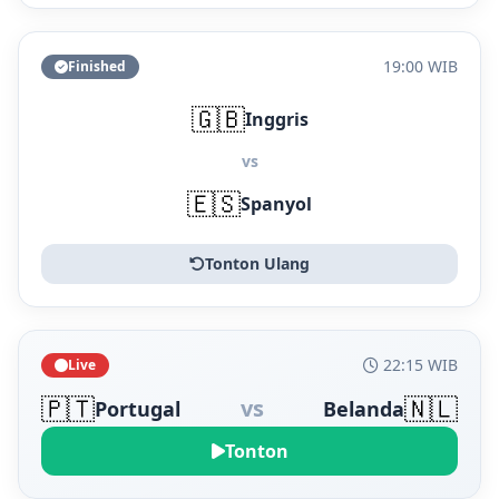
19:00 WIB
Finished
🇬🇧
Inggris
vs
🇪🇸
Spanyol
Tonton Ulang
22:15 WIB
Live
🇵🇹
🇳🇱
vs
Portugal
Belanda
Tonton