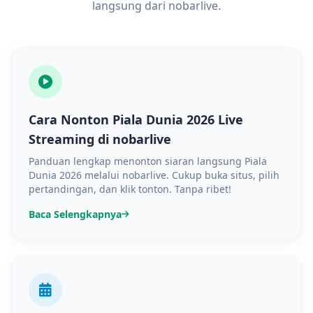
langsung dari nobarlive.
Cara Nonton Piala Dunia 2026 Live
Streaming di nobarlive
Panduan lengkap menonton siaran langsung Piala
Dunia 2026 melalui nobarlive. Cukup buka situs, pilih
pertandingan, dan klik tonton. Tanpa ribet!
Baca Selengkapnya