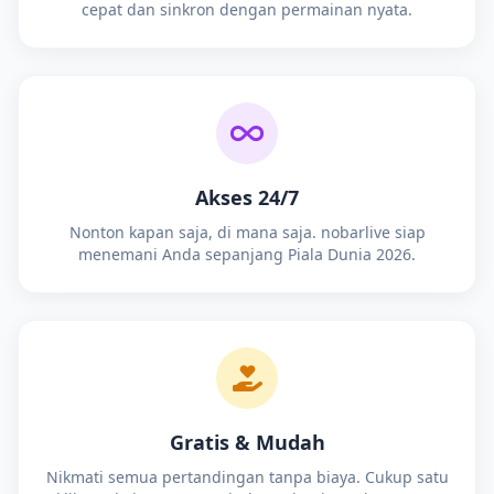
cepat dan sinkron dengan permainan nyata.
Akses 24/7
Nonton kapan saja, di mana saja. nobarlive siap
menemani Anda sepanjang Piala Dunia 2026.
Gratis & Mudah
Nikmati semua pertandingan tanpa biaya. Cukup satu