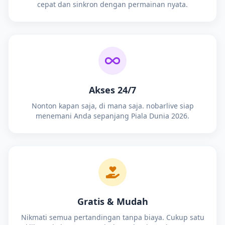
cepat dan sinkron dengan permainan nyata.
Akses 24/7
Nonton kapan saja, di mana saja. nobarlive siap
menemani Anda sepanjang Piala Dunia 2026.
Gratis & Mudah
Nikmati semua pertandingan tanpa biaya. Cukup satu