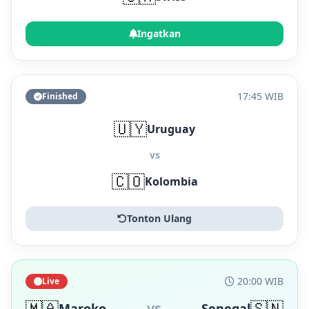
Ingatkan
17:45 WIB
Finished
🇺🇾
Uruguay
vs
🇨🇴
Kolombia
Tonton Ulang
20:00 WIB
Live
🇲🇦
🇸🇳
vs
Maroko
Senegal