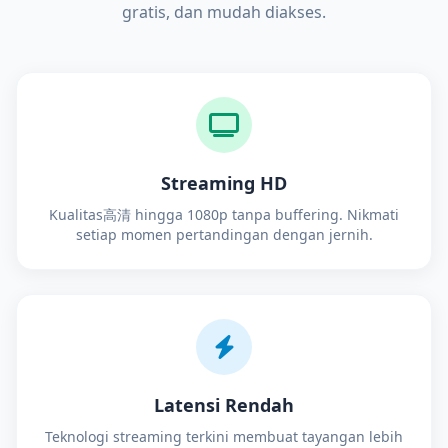
gratis, dan mudah diakses.
Streaming HD
Kualitas高清 hingga 1080p tanpa buffering. Nikmati
setiap momen pertandingan dengan jernih.
Latensi Rendah
Teknologi streaming terkini membuat tayangan lebih