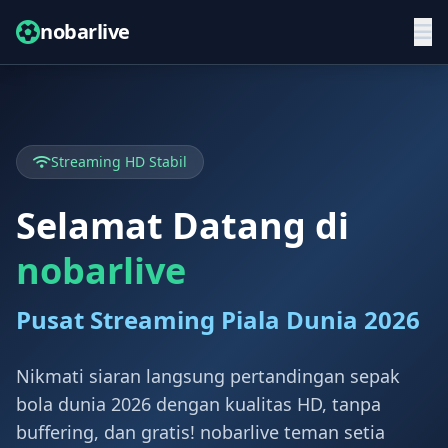
nobarlive
Streaming HD Stabil
Selamat Datang di
nobarlive
Pusat Streaming Piala Dunia 2026
Nikmati siaran langsung pertandingan sepak
bola dunia 2026 dengan kualitas HD, tanpa
buffering, dan gratis! nobarlive teman setia