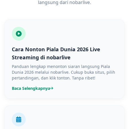
langsung dari nobarlive.
Cara Nonton Piala Dunia 2026 Live
Streaming di nobarlive
Panduan lengkap menonton siaran langsung Piala
Dunia 2026 melalui nobarlive. Cukup buka situs, pilih
pertandingan, dan klik tonton. Tanpa ribet!
Baca Selengkapnya