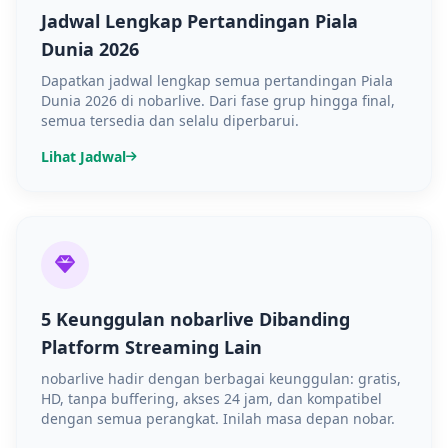
Jadwal Lengkap Pertandingan Piala
Dunia 2026
Dapatkan jadwal lengkap semua pertandingan Piala
Dunia 2026 di nobarlive. Dari fase grup hingga final,
semua tersedia dan selalu diperbarui.
Lihat Jadwal
5 Keunggulan nobarlive Dibanding
Platform Streaming Lain
nobarlive hadir dengan berbagai keunggulan: gratis,
HD, tanpa buffering, akses 24 jam, dan kompatibel
dengan semua perangkat. Inilah masa depan nobar.