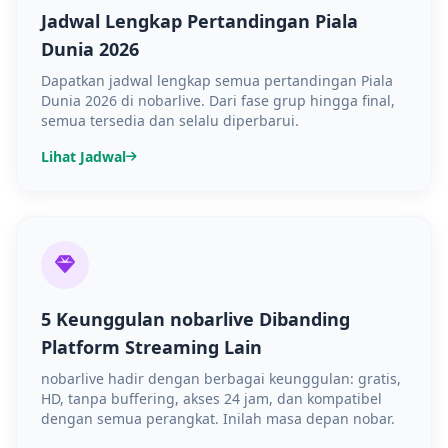
Jadwal Lengkap Pertandingan Piala
Dunia 2026
Dapatkan jadwal lengkap semua pertandingan Piala
Dunia 2026 di nobarlive. Dari fase grup hingga final,
semua tersedia dan selalu diperbarui.
Lihat Jadwal
5 Keunggulan nobarlive Dibanding
Platform Streaming Lain
nobarlive hadir dengan berbagai keunggulan: gratis,
HD, tanpa buffering, akses 24 jam, dan kompatibel
dengan semua perangkat. Inilah masa depan nobar.