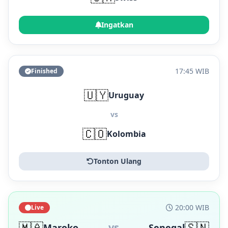
Ingatkan
17:45 WIB
Finished
🇺🇾
Uruguay
vs
🇨🇴
Kolombia
Tonton Ulang
20:00 WIB
Live
🇲🇦
🇸🇳
vs
Maroko
Senegal