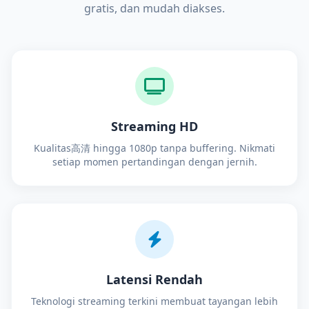
gratis, dan mudah diakses.
Streaming HD
Kualitas高清 hingga 1080p tanpa buffering. Nikmati
setiap momen pertandingan dengan jernih.
Latensi Rendah
Teknologi streaming terkini membuat tayangan lebih