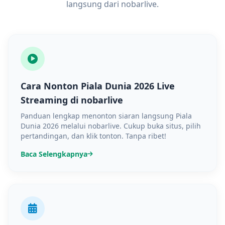
langsung dari nobarlive.
Cara Nonton Piala Dunia 2026 Live
Streaming di nobarlive
Panduan lengkap menonton siaran langsung Piala
Dunia 2026 melalui nobarlive. Cukup buka situs, pilih
pertandingan, dan klik tonton. Tanpa ribet!
Baca Selengkapnya