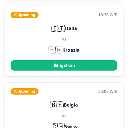
18:30 WIB
Upcoming
🇮🇹
Italia
vs
🇭🇷
Kroasia
Ingatkan
23:00 WIB
Upcoming
🇧🇪
Belgia
vs
🇨🇭
Swiss