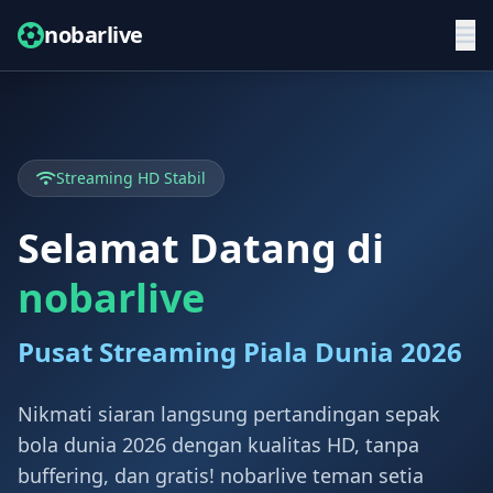
nobarlive
Streaming HD Stabil
Selamat Datang di
nobarlive
Pusat Streaming Piala Dunia 2026
Nikmati siaran langsung pertandingan sepak
bola dunia 2026 dengan kualitas HD, tanpa
buffering, dan gratis! nobarlive teman setia