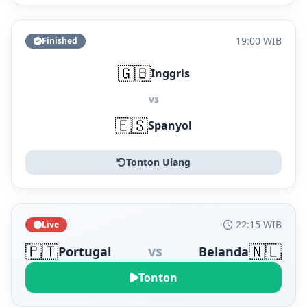
19:00 WIB
Finished
🇬🇧
Inggris
vs
🇪🇸
Spanyol
Tonton Ulang
22:15 WIB
Live
🇵🇹
🇳🇱
vs
Portugal
Belanda
Tonton