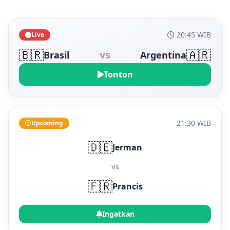
20:45 WIB
Live
🇧🇷
🇦🇷
vs
Brasil
Argentina
Tonton
21:30 WIB
Upcoming
🇩🇪
Jerman
vs
🇫🇷
Prancis
Ingatkan