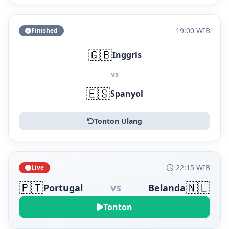
19:00 WIB
Finished
🇬🇧
Inggris
vs
🇪🇸
Spanyol
Tonton Ulang
22:15 WIB
Live
🇵🇹
🇳🇱
vs
Portugal
Belanda
Tonton