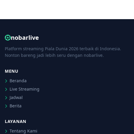
nobarlive
Platform streaming Piala Dunia 2026 terbaik di Indonesia.
Nonton bareng jadi lebih seru dengan nobarlive.
MENU
Beranda
Live Streaming
Jadwal
Berita
LAYANAN
Tentang Kami