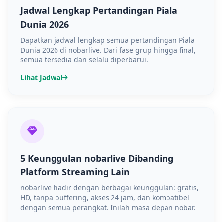
Jadwal Lengkap Pertandingan Piala
Dunia 2026
Dapatkan jadwal lengkap semua pertandingan Piala
Dunia 2026 di nobarlive. Dari fase grup hingga final,
semua tersedia dan selalu diperbarui.
Lihat Jadwal
5 Keunggulan nobarlive Dibanding
Platform Streaming Lain
nobarlive hadir dengan berbagai keunggulan: gratis,
HD, tanpa buffering, akses 24 jam, dan kompatibel
dengan semua perangkat. Inilah masa depan nobar.