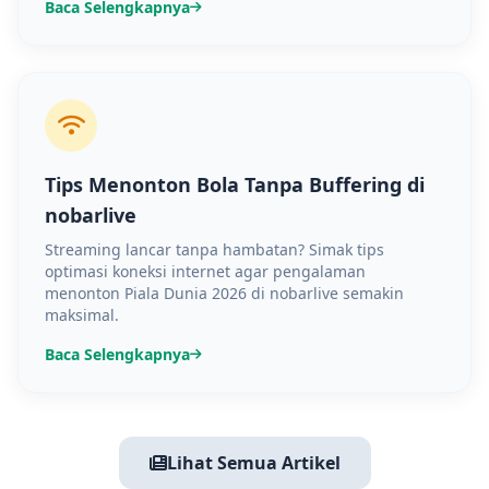
Baca Selengkapnya
Tips Menonton Bola Tanpa Buffering di
nobarlive
Streaming lancar tanpa hambatan? Simak tips
optimasi koneksi internet agar pengalaman
menonton Piala Dunia 2026 di nobarlive semakin
maksimal.
Baca Selengkapnya
Lihat Semua Artikel