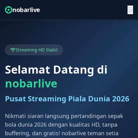
nobarlive
Streaming HD Stabil
Selamat Datang di
nobarlive
Pusat Streaming Piala Dunia 2026
Nikmati siaran langsung pertandingan sepak
bola dunia 2026 dengan kualitas HD, tanpa
buffering, dan gratis! nobarlive teman setia