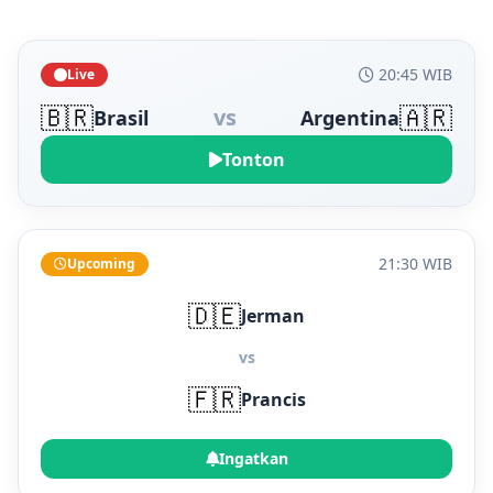
20:45 WIB
Live
🇧🇷
🇦🇷
vs
Brasil
Argentina
Tonton
21:30 WIB
Upcoming
🇩🇪
Jerman
vs
🇫🇷
Prancis
Ingatkan