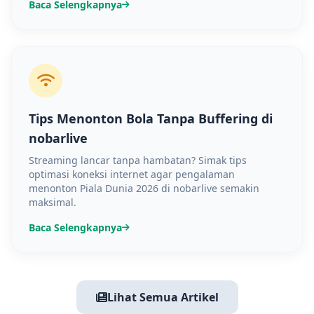
Baca Selengkapnya
Tips Menonton Bola Tanpa Buffering di
nobarlive
Streaming lancar tanpa hambatan? Simak tips
optimasi koneksi internet agar pengalaman
menonton Piala Dunia 2026 di nobarlive semakin
maksimal.
Baca Selengkapnya
Lihat Semua Artikel