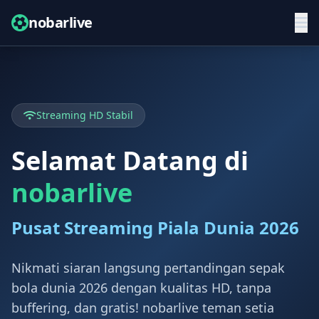
nobarlive
Streaming HD Stabil
Selamat Datang di
nobarlive
Pusat Streaming Piala Dunia 2026
Nikmati siaran langsung pertandingan sepak
bola dunia 2026 dengan kualitas HD, tanpa
buffering, dan gratis! nobarlive teman setia