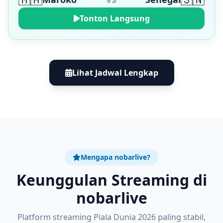
Tonton Langsung
Lihat Jadwal Lengkap
Mengapa nobarlive?
Keunggulan Streaming di
nobarlive
Platform streaming Piala Dunia 2026 paling stabil,