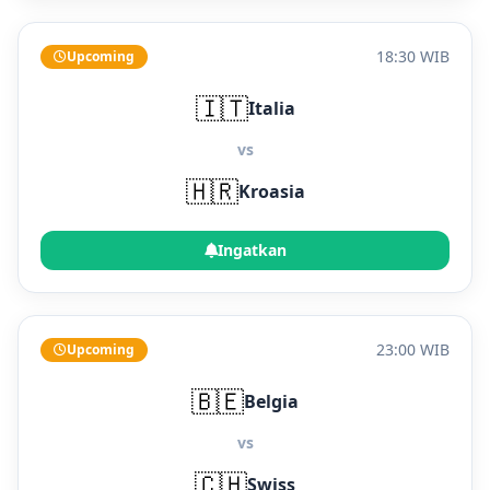
18:30 WIB
Upcoming
🇮🇹
Italia
vs
🇭🇷
Kroasia
Ingatkan
23:00 WIB
Upcoming
🇧🇪
Belgia
vs
🇨🇭
Swiss