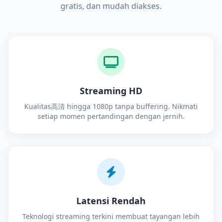
gratis, dan mudah diakses.
Streaming HD
Kualitas高清 hingga 1080p tanpa buffering. Nikmati
setiap momen pertandingan dengan jernih.
Latensi Rendah
Teknologi streaming terkini membuat tayangan lebih