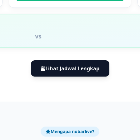
vs
Lihat Jadwal Lengkap
Mengapa nobarlive?