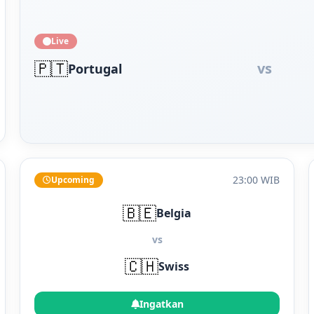
Live
🇵🇹
vs
Portugal
23:00 WIB
Upcoming
🇧🇪
Belgia
vs
🇨🇭
Swiss
Ingatkan