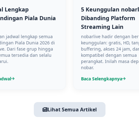
al Lengkap
5 Keunggulan nobarl
ndingan Piala Dunia
Dibanding Platform
Streaming Lain
an jadwal lengkap semua
nobarlive hadir dengan be
dingan Piala Dunia 2026 di
keunggulan: gratis, HD, ta
ve. Dari fase grup hingga
buffering, akses 24 jam, da
semua tersedia dan selalu
kompatibel dengan semua
rui.
perangkat. Inilah masa de
nobar.
Jadwal
Baca Selengkapnya
Lihat Semua Artikel