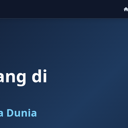
ang di
a Dunia