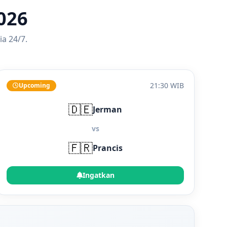
026
ia 24/7.
21:30 WIB
Upcoming
🇩🇪
Jerman
vs
🇫🇷
Prancis
Ingatkan