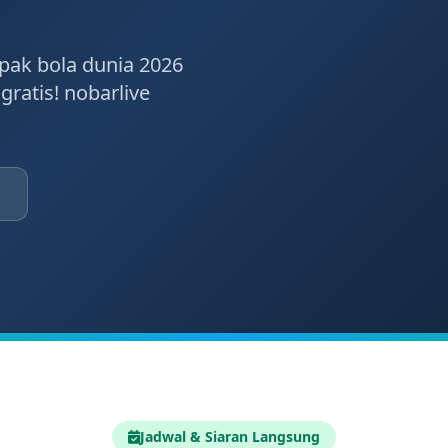
pak bola dunia 2026
gratis! nobarlive
Jadwal & Siaran Langsung