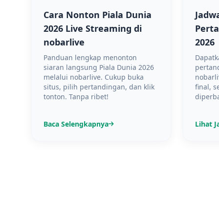
Cara Nonton Piala Dunia
Jadw
2026 Live Streaming di
Perta
nobarlive
2026
Panduan lengkap menonton
Dapatk
siaran langsung Piala Dunia 2026
pertan
melalui nobarlive. Cukup buka
nobarli
situs, pilih pertandingan, dan klik
final, 
tonton. Tanpa ribet!
diperba
Baca Selengkapnya
Lihat 