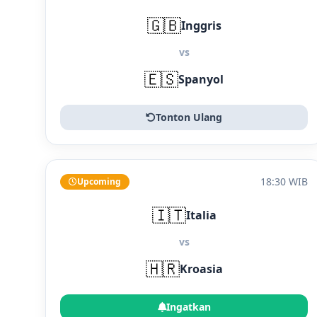
🇬🇧
Inggris
vs
🇪🇸
Spanyol
Tonton Ulang
18:30 WIB
Upcoming
🇮🇹
Italia
vs
🇭🇷
Kroasia
Ingatkan