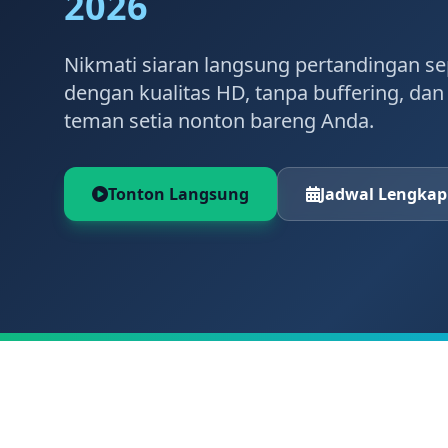
2026
Nikmati siaran langsung pertandingan se
dengan kualitas HD, tanpa buffering, dan 
teman setia nonton bareng Anda.
Tonton Langsung
Jadwal Lengkap