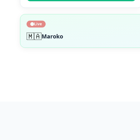
Live
🇲🇦
Maroko