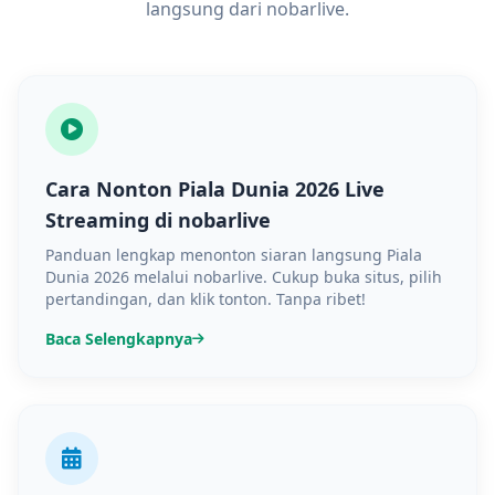
langsung dari nobarlive.
Cara Nonton Piala Dunia 2026 Live
Streaming di nobarlive
Panduan lengkap menonton siaran langsung Piala
Dunia 2026 melalui nobarlive. Cukup buka situs, pilih
pertandingan, dan klik tonton. Tanpa ribet!
Baca Selengkapnya