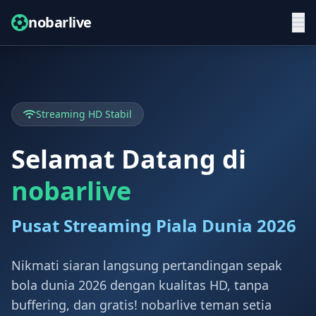
nobarlive
Streaming HD Stabil
Selamat Datang di
nobarlive
Pusat Streaming Piala Dunia 2026
Nikmati siaran langsung pertandingan sepak
bola dunia 2026 dengan kualitas HD, tanpa
buffering, dan gratis! nobarlive teman setia