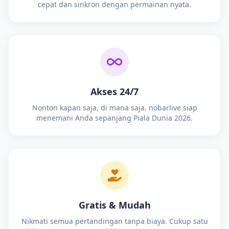
cepat dan sinkron dengan permainan nyata.
Akses 24/7
Nonton kapan saja, di mana saja. nobarlive siap
menemani Anda sepanjang Piala Dunia 2026.
Gratis & Mudah
Nikmati semua pertandingan tanpa biaya. Cukup satu