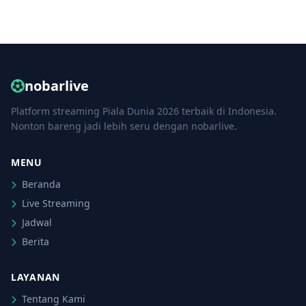
nobarlive
Platform streaming Piala Dunia 2026 terbaik di Indonesia.
Nonton bareng jadi lebih seru dengan nobarlive.
MENU
Beranda
Live Streaming
Jadwal
Berita
LAYANAN
Tentang Kami