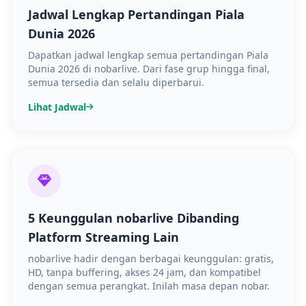
Jadwal Lengkap Pertandingan Piala
Dunia 2026
Dapatkan jadwal lengkap semua pertandingan Piala
Dunia 2026 di nobarlive. Dari fase grup hingga final,
semua tersedia dan selalu diperbarui.
Lihat Jadwal
5 Keunggulan nobarlive Dibanding
Platform Streaming Lain
nobarlive hadir dengan berbagai keunggulan: gratis,
HD, tanpa buffering, akses 24 jam, dan kompatibel
dengan semua perangkat. Inilah masa depan nobar.