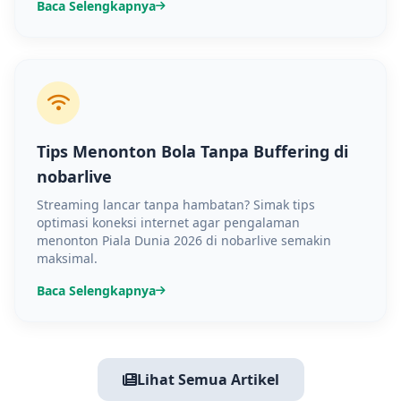
Baca Selengkapnya
Tips Menonton Bola Tanpa Buffering di
nobarlive
Streaming lancar tanpa hambatan? Simak tips
optimasi koneksi internet agar pengalaman
menonton Piala Dunia 2026 di nobarlive semakin
maksimal.
Baca Selengkapnya
Lihat Semua Artikel