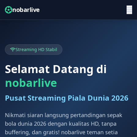
nobarlive
Streaming HD Stabil
Selamat Datang di
nobarlive
Pusat Streaming Piala Dunia 2026
Nikmati siaran langsung pertandingan sepak
bola dunia 2026 dengan kualitas HD, tanpa
buffering, dan gratis! nobarlive teman setia