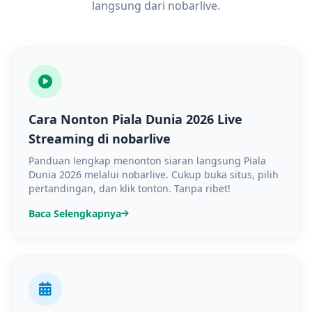
langsung dari nobarlive.
Cara Nonton Piala Dunia 2026 Live
Streaming di nobarlive
Panduan lengkap menonton siaran langsung Piala
Dunia 2026 melalui nobarlive. Cukup buka situs, pilih
pertandingan, dan klik tonton. Tanpa ribet!
Baca Selengkapnya