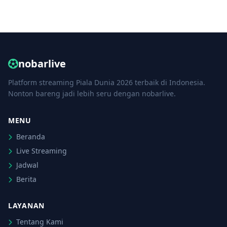
nobarlive
Platform streaming Piala Dunia 2026 terbaik di Indonesia.
Nonton bareng jadi lebih seru dengan nobarlive.
MENU
Beranda
Live Streaming
Jadwal
Berita
LAYANAN
Tentang Kami