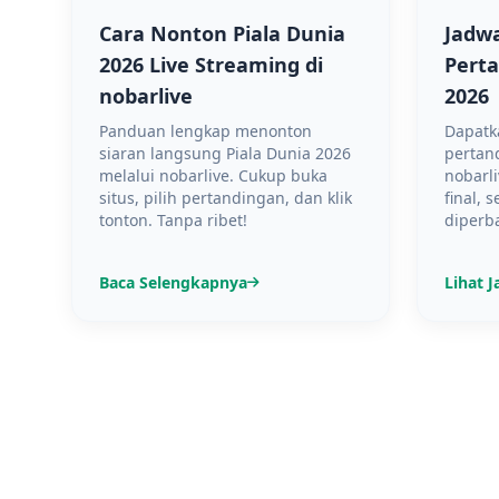
Cara Nonton Piala Dunia
Jadw
2026 Live Streaming di
Perta
nobarlive
2026
Panduan lengkap menonton
Dapatk
siaran langsung Piala Dunia 2026
pertan
melalui nobarlive. Cukup buka
nobarli
situs, pilih pertandingan, dan klik
final, 
tonton. Tanpa ribet!
diperba
Baca Selengkapnya
Lihat 