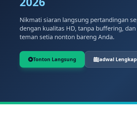
2026
Nikmati siaran langsung pertandingan se
dengan kualitas HD, tanpa buffering, dan 
teman setia nonton bareng Anda.
Tonton Langsung
Jadwal Lengkap