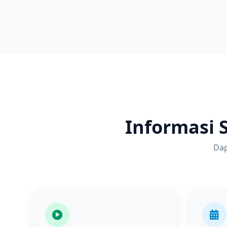
Informasi 
Dap