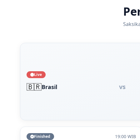
Pe
Saksika
Live
🇧🇷
vs
Brasil
19:00 WIB
Finished