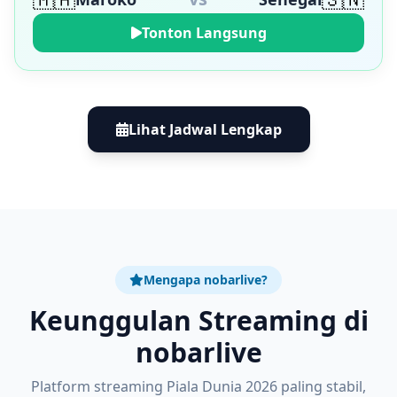
Tonton Langsung
Lihat Jadwal Lengkap
Mengapa nobarlive?
Keunggulan Streaming di
nobarlive
Platform streaming Piala Dunia 2026 paling stabil,