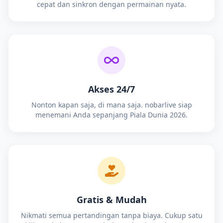
cepat dan sinkron dengan permainan nyata.
Akses 24/7
Nonton kapan saja, di mana saja. nobarlive siap
menemani Anda sepanjang Piala Dunia 2026.
Gratis & Mudah
Nikmati semua pertandingan tanpa biaya. Cukup satu