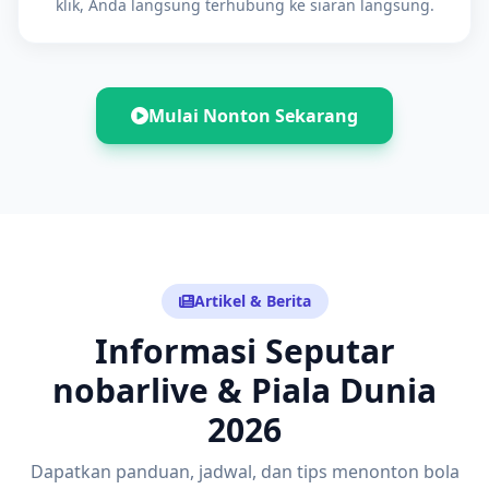
klik, Anda langsung terhubung ke siaran langsung.
Mulai Nonton Sekarang
Artikel & Berita
Informasi Seputar
nobarlive & Piala Dunia
2026
Dapatkan panduan, jadwal, dan tips menonton bola