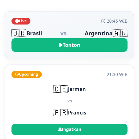
20:45 WIB
Live
🇧🇷
🇦🇷
vs
Brasil
Argentina
Tonton
21:30 WIB
Upcoming
🇩🇪
Jerman
vs
🇫🇷
Prancis
Ingatkan