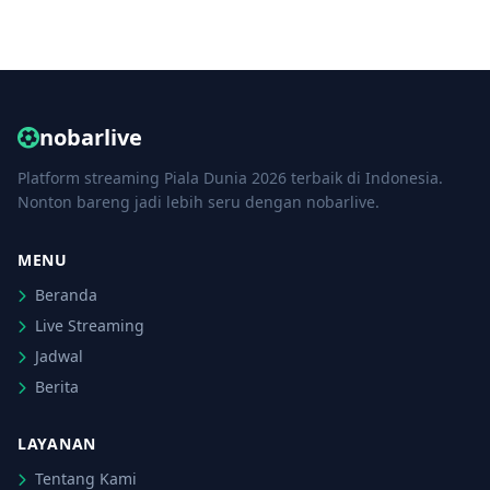
nobarlive
Platform streaming Piala Dunia 2026 terbaik di Indonesia.
Nonton bareng jadi lebih seru dengan nobarlive.
MENU
Beranda
Live Streaming
Jadwal
Berita
LAYANAN
Tentang Kami