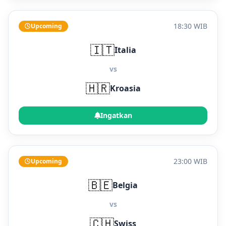
18:30 WIB
Upcoming
🇮🇹
Italia
vs
🇭🇷
Kroasia
Ingatkan
23:00 WIB
Upcoming
🇧🇪
Belgia
vs
🇨🇭
Swiss