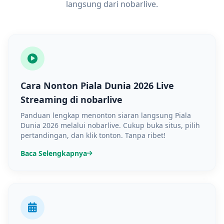
langsung dari nobarlive.
Cara Nonton Piala Dunia 2026 Live
Streaming di nobarlive
Panduan lengkap menonton siaran langsung Piala
Dunia 2026 melalui nobarlive. Cukup buka situs, pilih
pertandingan, dan klik tonton. Tanpa ribet!
Baca Selengkapnya