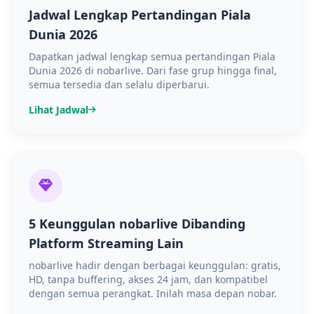
Jadwal Lengkap Pertandingan Piala
Dunia 2026
Dapatkan jadwal lengkap semua pertandingan Piala
Dunia 2026 di nobarlive. Dari fase grup hingga final,
semua tersedia dan selalu diperbarui.
Lihat Jadwal
5 Keunggulan nobarlive Dibanding
Platform Streaming Lain
nobarlive hadir dengan berbagai keunggulan: gratis,
HD, tanpa buffering, akses 24 jam, dan kompatibel
dengan semua perangkat. Inilah masa depan nobar.