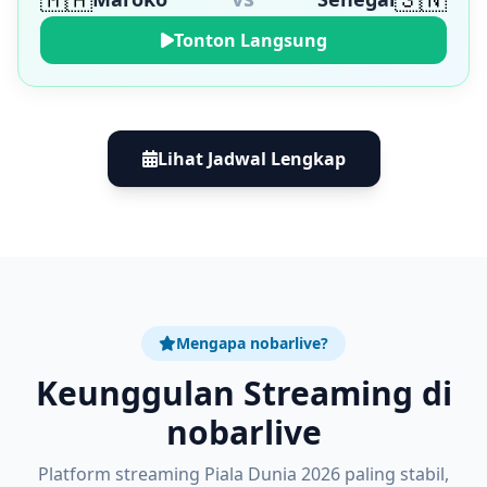
Tonton Langsung
Lihat Jadwal Lengkap
Mengapa nobarlive?
Keunggulan Streaming di
nobarlive
Platform streaming Piala Dunia 2026 paling stabil,