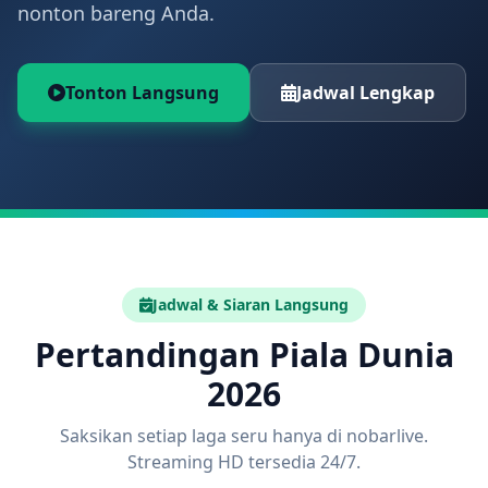
nonton bareng Anda.
Tonton Langsung
Jadwal Lengkap
Jadwal & Siaran Langsung
Pertandingan Piala Dunia
2026
Saksikan setiap laga seru hanya di nobarlive.
Streaming HD tersedia 24/7.