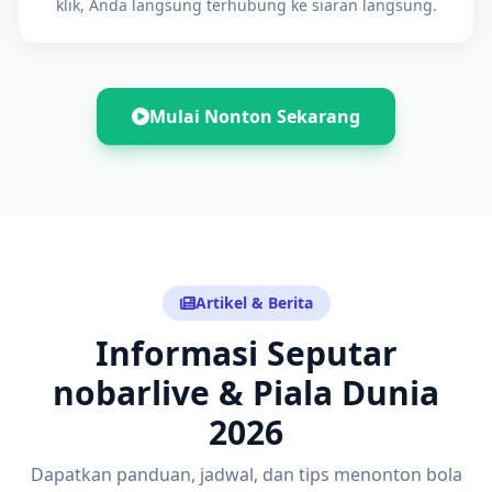
klik, Anda langsung terhubung ke siaran langsung.
Mulai Nonton Sekarang
Artikel & Berita
Informasi Seputar
nobarlive & Piala Dunia
2026
Dapatkan panduan, jadwal, dan tips menonton bola