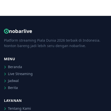
nobarlive
Platform streaming Piala Dunia 2026 terbaik di Indonesia.
Nonton bareng jadi lebih seru dengan nobarlive.
MENU
Beranda
Live Streaming
Jadwal
Berita
LAYANAN
Tentang Kami